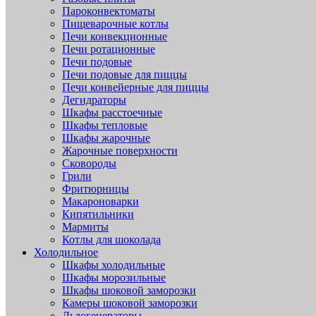
Пароконвектоматы
Пищеварочные котлы
Печи конвекционные
Печи ротационные
Печи подовые
Печи подовые для пиццы
Печи конвейерные для пиццы
Дегидраторы
Шкафы расстоечные
Шкафы тепловые
Шкафы жарочные
Жарочные поверхности
Сковороды
Грили
Фритюрницы
Макароноварки
Кипятильники
Мармиты
Котлы для шоколада
Холодильное
Шкафы холодильные
Шкафы морозильные
Шкафы шоковой заморозки
Камеры шоковой заморозки
Льдогенераторы