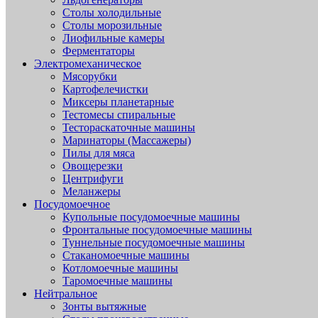
Столы холодильные
Столы морозильные
Лиофильные камеры
Ферментаторы
Электромеханическое
Мясорубки
Картофелечистки
Миксеры планетарные
Тестомесы спиральные
Тестораскаточные машины
Маринаторы (Массажеры)
Пилы для мяса
Овощерезки
Центрифуги
Меланжеры
Посудомоечное
Купольные посудомоечные машины
Фронтальные посудомоечные машины
Туннельные посудомоечные машины
Стаканомоечные машины
Котломоечные машины
Таромоечные машины
Нейтральное
Зонты вытяжные