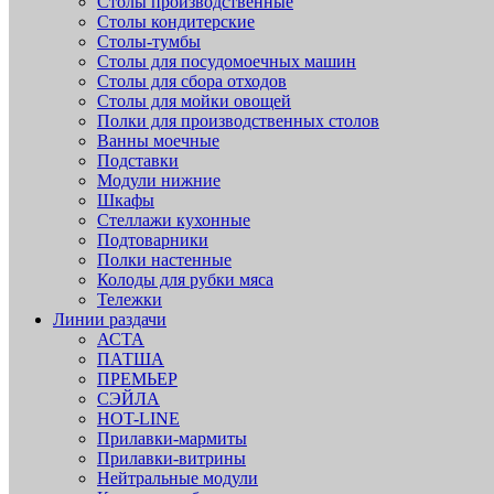
Столы производственные
Столы кондитерские
Столы-тумбы
Столы для посудомоечных машин
Столы для сбора отходов
Столы для мойки овощей
Полки для производственных столов
Ванны моечные
Подставки
Модули нижние
Шкафы
Стеллажи кухонные
Подтоварники
Полки настенные
Колоды для рубки мяса
Тележки
Линии раздачи
АСТА
ПАТША
ПРЕМЬЕР
СЭЙЛА
HOT-LINE
Прилавки-мармиты
Прилавки-витрины
Нейтральные модули