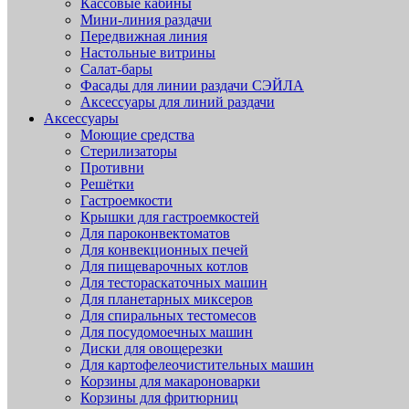
Кассовые кабины
Мини-линия раздачи
Передвижная линия
Настольные витрины
Салат-бары
Фасады для линии раздачи СЭЙЛА
Аксессуары для линий раздачи
Аксессуары
Моющие средства
Стерилизаторы
Противни
Решётки
Гастроемкости
Крышки для гастроемкостей
Для пароконвектоматов
Для конвекционных печей
Для пищеварочных котлов
Для тестораскаточных машин
Для планетарных миксеров
Для спиральных тестомесов
Для посудомоечных машин
Диски для овощерезки
Для картофелеочистительных машин
Корзины для макароноварки
Корзины для фритюрниц