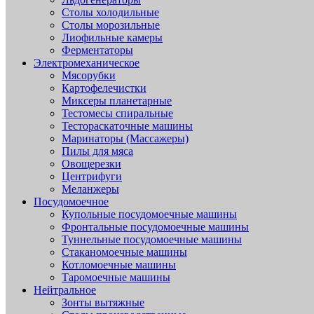
Столы холодильные
Столы морозильные
Лиофильные камеры
Ферментаторы
Электромеханическое
Мясорубки
Картофелечистки
Миксеры планетарные
Тестомесы спиральные
Тестораскаточные машины
Маринаторы (Массажеры)
Пилы для мяса
Овощерезки
Центрифуги
Меланжеры
Посудомоечное
Купольные посудомоечные машины
Фронтальные посудомоечные машины
Туннельные посудомоечные машины
Стаканомоечные машины
Котломоечные машины
Таромоечные машины
Нейтральное
Зонты вытяжные