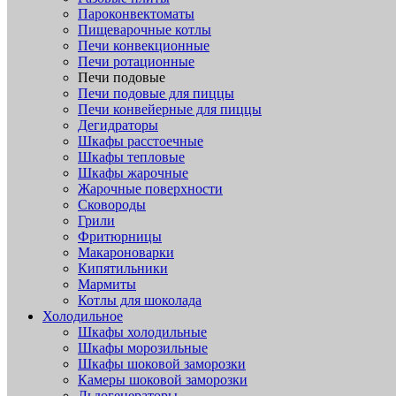
Пароконвектоматы
Пищеварочные котлы
Печи конвекционные
Печи ротационные
Печи подовые
Печи подовые для пиццы
Печи конвейерные для пиццы
Дегидраторы
Шкафы расстоечные
Шкафы тепловые
Шкафы жарочные
Жарочные поверхности
Сковороды
Грили
Фритюрницы
Макароноварки
Кипятильники
Мармиты
Котлы для шоколада
Холодильное
Шкафы холодильные
Шкафы морозильные
Шкафы шоковой заморозки
Камеры шоковой заморозки
Льдогенераторы