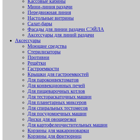
Кассовые кабины
Мини-линия раздачи
Передвижная линия
Настольные витрины
Салат-бары
Фасады для линии раздачи СЭЙЛА
Аксессуары для линий раздачи
Аксессуары
Моющие средства
Стерилизаторы
Противни
Решётки
Гастроемкости
Крышки для гастроемкостей
Для пароконвектоматов
Для конвекционных печей
Для пищеварочных котлов
Для тестораскаточных машин
Для планетарных миксеров
Для спиральных тестомесов
Для посудомоечных машин
Диски для овощерезки
Для картофелеочистительных машин
Корзины для макароноварки
Корзины для фритюрниц