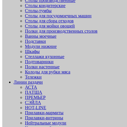
Столы производственные
Столы кондитерские
Столы-тумбы
Столы для посудомоечных машин
Столы для сбора отходов
Столы для мойки овощей
Полки для производственных столов
Ванны моечные
Подставки
Модули нижние
Шкафы
Стеллажи кухонные
Подтоварники
Полки настенные
Колоды для рубки мяса
Тележки
Линии раздачи
АСТА
ПАТША
ПРЕМЬЕР
СЭЙЛА
HOT-LINE
Прилавки-мармиты
Прилавки-витрины
Нейтральные модули