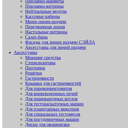
Прилавки-мармиты
Прилавки-витрины
Нейтральные модули
Кассовые кабины
Мини-линия раздачи
Передвижная линия
Настольные витрины
Салат-бары
Фасады для линии раздачи СЭЙЛА
Аксессуары для линий раздачи
Аксессуары
Моющие средства
Стерилизаторы
Противни
Решётки
Гастроемкости
Крышки для гастроемкостей
Для пароконвектоматов
Для конвекционных печей
Для пищеварочных котлов
Для тестораскаточных машин
Для планетарных миксеров
Для спиральных тестомесов
Для посудомоечных машин
Диски для овощерезки