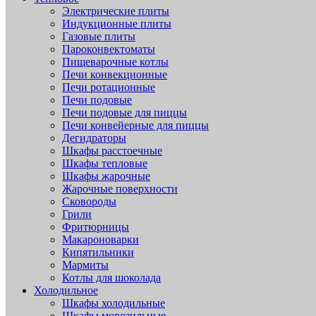
Электрические плиты
Индукционные плиты
Газовые плиты
Пароконвектоматы
Пищеварочные котлы
Печи конвекционные
Печи ротационные
Печи подовые
Печи подовые для пиццы
Печи конвейерные для пиццы
Дегидраторы
Шкафы расстоечные
Шкафы тепловые
Шкафы жарочные
Жарочные поверхности
Сковороды
Грили
Фритюрницы
Макароноварки
Кипятильники
Мармиты
Котлы для шоколада
Холодильное
Шкафы холодильные
Шкафы морозильные