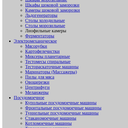
Шкафы шоковой заморозки
Камеры шоковой заморозки
Льдогенераторы
Столы холодильные
Столы морозильные
Лиофильные камеры
Ферментаторы
Электромеханическое
Мясорубки
Картофелечистки
Миксеры планетарные
Тестомесы спиральные
Тестораскаточные машины
Маринаторы (Массажеры)
Пилы для мяса
Овощерезки
Центрифуги
Меланжеры
Посудомоечное
Купольные посудомоечные машины
Фронтальные посудомоечные машины
Туннельные посудомоечные машины
Стаканомоечные машины
Котломоечные машины