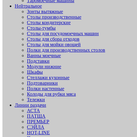
Таромоечные машины
Нейтральное
Зонты вытяжные
Столы производственные
Столы кондитерские
Столы-тумбы
Столы для посудомоечных машин
Столы для сбора отходов
Столы для мойки овощей
Полки для производственных столов
Ванны моечные
Подставки
Модули нижние
Шкафы
Стеллажи кухонные
Подтоварники
Полки настенные
Колоды для рубки мяса
Тележки
Линии раздачи
АСТА
ПАТША
ПРЕМЬЕР
СЭЙЛА
HOT-LINE