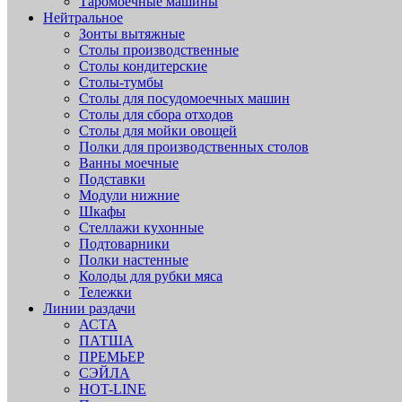
Таромоечные машины
Нейтральное
Зонты вытяжные
Столы производственные
Столы кондитерские
Столы-тумбы
Столы для посудомоечных машин
Столы для сбора отходов
Столы для мойки овощей
Полки для производственных столов
Ванны моечные
Подставки
Модули нижние
Шкафы
Стеллажи кухонные
Подтоварники
Полки настенные
Колоды для рубки мяса
Тележки
Линии раздачи
АСТА
ПАТША
ПРЕМЬЕР
СЭЙЛА
HOT-LINE