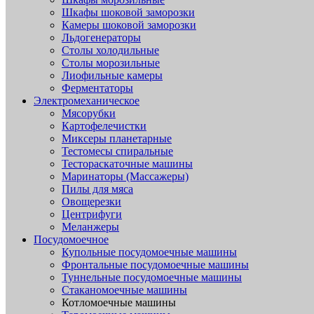
Шкафы шоковой заморозки
Камеры шоковой заморозки
Льдогенераторы
Столы холодильные
Столы морозильные
Лиофильные камеры
Ферментаторы
Электромеханическое
Мясорубки
Картофелечистки
Миксеры планетарные
Тестомесы спиральные
Тестораскаточные машины
Маринаторы (Массажеры)
Пилы для мяса
Овощерезки
Центрифуги
Меланжеры
Посудомоечное
Купольные посудомоечные машины
Фронтальные посудомоечные машины
Туннельные посудомоечные машины
Стаканомоечные машины
Котломоечные машины