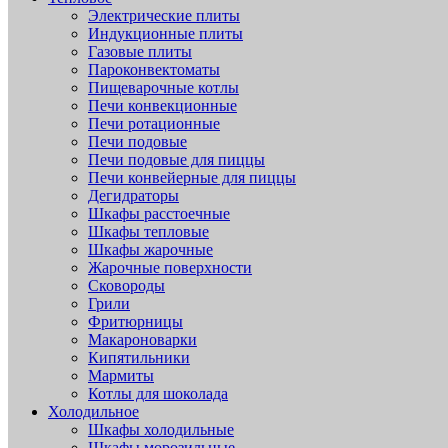
Электрические плиты
Индукционные плиты
Газовые плиты
Пароконвектоматы
Пищеварочные котлы
Печи конвекционные
Печи ротационные
Печи подовые
Печи подовые для пиццы
Печи конвейерные для пиццы
Дегидраторы
Шкафы расстоечные
Шкафы тепловые
Шкафы жарочные
Жарочные поверхности
Сковороды
Грили
Фритюрницы
Макароноварки
Кипятильники
Мармиты
Котлы для шоколада
Холодильное
Шкафы холодильные
Шкафы морозильные