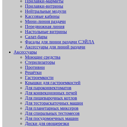
Прилавки-мармиты
Прилавки-витрины
Нейтральные модули
Кассовые кабины
Мини-линия раздачи
Передвижная линия
Настольные витрины
Салат-бары
Фасады для линии раздачи СЭЙЛА
Аксессуары для линий раздачи
Аксессуары
Моющие средства
Стерилизаторы
Противни
Решётки
Гастроемкости
Крышки для гастроемкостей
Для пароконвектоматов
Для конвекционных печей
Для пищеварочных котлов
Для тестораскаточных машин
Для планетарных миксеров
Для спиральных тестомесов
Для посудомоечных машин
Диски для овощерезки