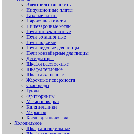
Электрические плиты
Индукционные плиты
Газовые плиты
Пароконвектоматы
Пищеварочные котлы
Печи конвекционные
Печи ротационные
Печи подовые
Печи подовые для пиццы
Печи конвейерные для пиццы
Дегидраторы
Шкафы расстоечные
Шкафы тепловые
Шкафы жарочные
Жарочные поверхности
Сковороды
Грили
Фритюрницы
Макароноварки
Кипятильники
Мармиты
Котлы для шоколада
Холодильное
Шкафы холодильные
Шкафы морозильные