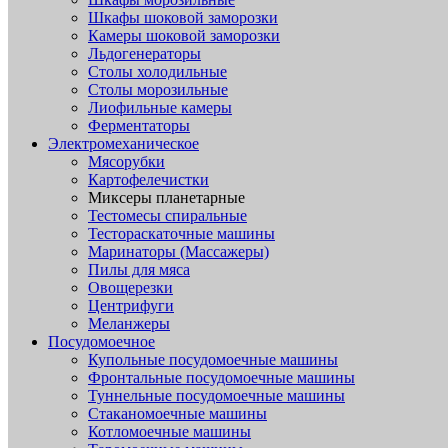
Шкафы шоковой заморозки
Камеры шоковой заморозки
Льдогенераторы
Столы холодильные
Столы морозильные
Лиофильные камеры
Ферментаторы
Электромеханическое
Мясорубки
Картофелечистки
Миксеры планетарные
Тестомесы спиральные
Тестораскаточные машины
Маринаторы (Массажеры)
Пилы для мяса
Овощерезки
Центрифуги
Меланжеры
Посудомоечное
Купольные посудомоечные машины
Фронтальные посудомоечные машины
Туннельные посудомоечные машины
Стаканомоечные машины
Котломоечные машины