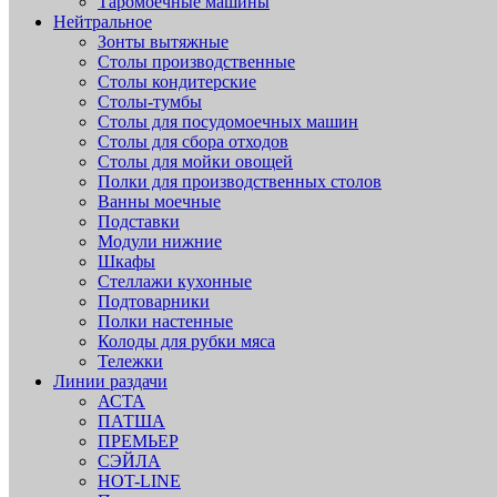
Таромоечные машины
Нейтральное
Зонты вытяжные
Столы производственные
Столы кондитерские
Столы-тумбы
Столы для посудомоечных машин
Столы для сбора отходов
Столы для мойки овощей
Полки для производственных столов
Ванны моечные
Подставки
Модули нижние
Шкафы
Стеллажи кухонные
Подтоварники
Полки настенные
Колоды для рубки мяса
Тележки
Линии раздачи
АСТА
ПАТША
ПРЕМЬЕР
СЭЙЛА
HOT-LINE