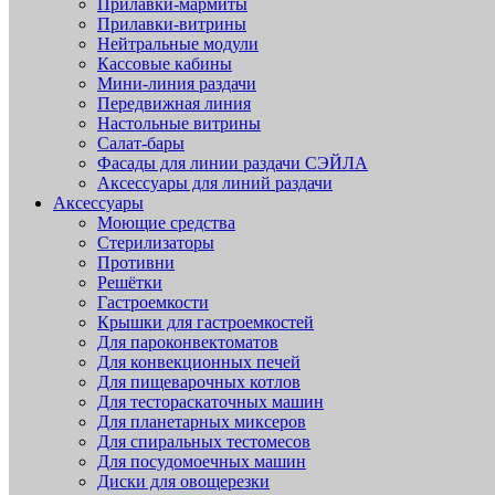
Прилавки-мармиты
Прилавки-витрины
Нейтральные модули
Кассовые кабины
Мини-линия раздачи
Передвижная линия
Настольные витрины
Салат-бары
Фасады для линии раздачи СЭЙЛА
Аксессуары для линий раздачи
Аксессуары
Моющие средства
Стерилизаторы
Противни
Решётки
Гастроемкости
Крышки для гастроемкостей
Для пароконвектоматов
Для конвекционных печей
Для пищеварочных котлов
Для тестораскаточных машин
Для планетарных миксеров
Для спиральных тестомесов
Для посудомоечных машин
Диски для овощерезки