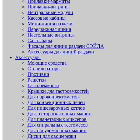
Прилавки-мармиты
Прилавки-витрины
Нейтральные модули
Кассовые кабины
Мини-линия раздачи
Передвижная линия
Настольные витрины
Салат-бары
Фасады для линии раздачи СЭЙЛА
Аксессуары для линий раздачи
Аксессуары
Моющие средства
Стерилизаторы
Противни
Решётки
Гастроемкости
Крышки для гастроемкостей
Для пароконвектоматов
Для конвекционных печей
Для пищеварочных котлов
Для тестораскаточных машин
Для планетарных миксеров
Для спиральных тестомесов
Для посудомоечных машин
Диски для овощерезки