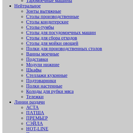
Таромоечные машины
Нейтральное
Зонты вытяжные
Столы производственные
Столы кондитерские
Столы-тумбы
Столы для посудомоечных машин
Столы для сбора отходов
Столы для мойки овощей
Полки для производственных столов
Ванны моечные
Подставки
Модули нижние
Шкафы
Стеллажи кухонные
Подтоварники
Полки настенные
Колоды для рубки мяса
Тележки
Линии раздачи
АСТА
ПАТША
ПРЕМЬЕР
СЭЙЛА
HOT-LINE