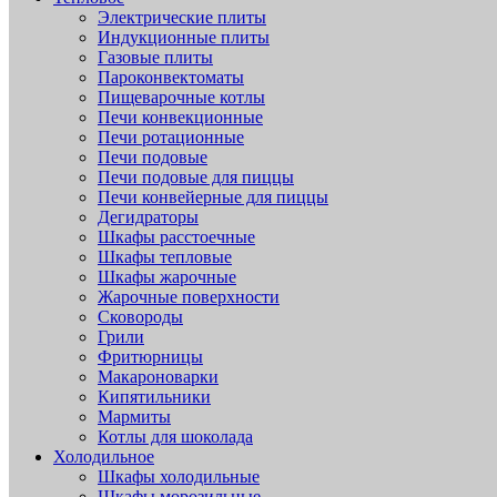
Электрические плиты
Индукционные плиты
Газовые плиты
Пароконвектоматы
Пищеварочные котлы
Печи конвекционные
Печи ротационные
Печи подовые
Печи подовые для пиццы
Печи конвейерные для пиццы
Дегидраторы
Шкафы расстоечные
Шкафы тепловые
Шкафы жарочные
Жарочные поверхности
Сковороды
Грили
Фритюрницы
Макароноварки
Кипятильники
Мармиты
Котлы для шоколада
Холодильное
Шкафы холодильные
Шкафы морозильные