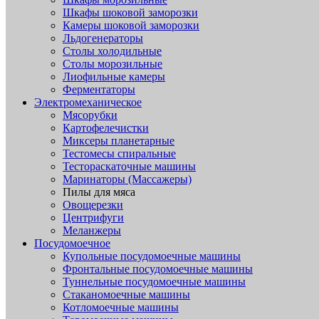
Шкафы шоковой заморозки
Камеры шоковой заморозки
Льдогенераторы
Столы холодильные
Столы морозильные
Лиофильные камеры
Ферментаторы
Электромеханическое
Мясорубки
Картофелечистки
Миксеры планетарные
Тестомесы спиральные
Тестораскаточные машины
Маринаторы (Массажеры)
Пилы для мяса
Овощерезки
Центрифуги
Меланжеры
Посудомоечное
Купольные посудомоечные машины
Фронтальные посудомоечные машины
Туннельные посудомоечные машины
Стаканомоечные машины
Котломоечные машины