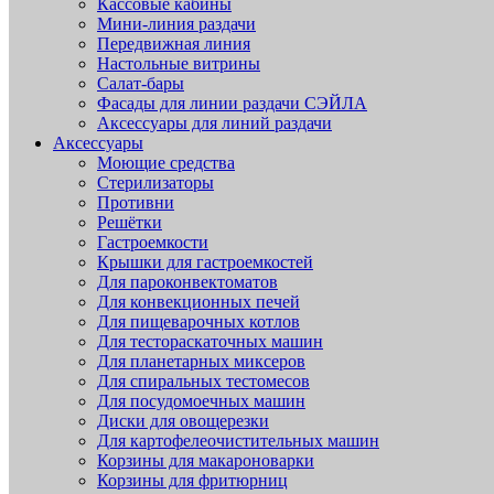
Кассовые кабины
Мини-линия раздачи
Передвижная линия
Настольные витрины
Салат-бары
Фасады для линии раздачи СЭЙЛА
Аксессуары для линий раздачи
Аксессуары
Моющие средства
Стерилизаторы
Противни
Решётки
Гастроемкости
Крышки для гастроемкостей
Для пароконвектоматов
Для конвекционных печей
Для пищеварочных котлов
Для тестораскаточных машин
Для планетарных миксеров
Для спиральных тестомесов
Для посудомоечных машин
Диски для овощерезки
Для картофелеочистительных машин
Корзины для макароноварки
Корзины для фритюрниц