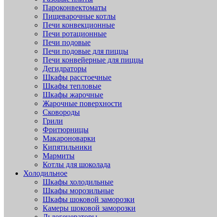
Пароконвектоматы
Пищеварочные котлы
Печи конвекционные
Печи ротационные
Печи подовые
Печи подовые для пиццы
Печи конвейерные для пиццы
Дегидраторы
Шкафы расстоечные
Шкафы тепловые
Шкафы жарочные
Жарочные поверхности
Сковороды
Грили
Фритюрницы
Макароноварки
Кипятильники
Мармиты
Котлы для шоколада
Холодильное
Шкафы холодильные
Шкафы морозильные
Шкафы шоковой заморозки
Камеры шоковой заморозки
Льдогенераторы