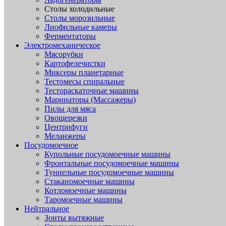
Столы холодильные
Столы морозильные
Лиофильные камеры
Ферментаторы
Электромеханическое
Мясорубки
Картофелечистки
Миксеры планетарные
Тестомесы спиральные
Тестораскаточные машины
Маринаторы (Массажеры)
Пилы для мяса
Овощерезки
Центрифуги
Меланжеры
Посудомоечное
Купольные посудомоечные машины
Фронтальные посудомоечные машины
Туннельные посудомоечные машины
Стаканомоечные машины
Котломоечные машины
Таромоечные машины
Нейтральное
Зонты вытяжные