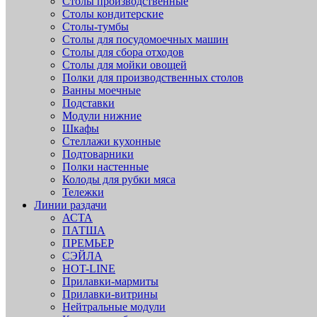
Столы производственные
Столы кондитерские
Столы-тумбы
Столы для посудомоечных машин
Столы для сбора отходов
Столы для мойки овощей
Полки для производственных столов
Ванны моечные
Подставки
Модули нижние
Шкафы
Стеллажи кухонные
Подтоварники
Полки настенные
Колоды для рубки мяса
Тележки
Линии раздачи
АСТА
ПАТША
ПРЕМЬЕР
СЭЙЛА
HOT-LINE
Прилавки-мармиты
Прилавки-витрины
Нейтральные модули