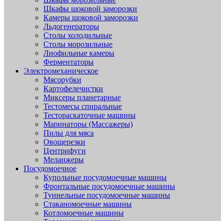
Шкафы шоковой заморозки
Камеры шоковой заморозки
Льдогенераторы
Столы холодильные
Столы морозильные
Лиофильные камеры
Ферментаторы
Электромеханическое
Мясорубки
Картофелечистки
Миксеры планетарные
Тестомесы спиральные
Тестораскаточные машины
Маринаторы (Массажеры)
Пилы для мяса
Овощерезки
Центрифуги
Меланжеры
Посудомоечное
Купольные посудомоечные машины
Фронтальные посудомоечные машины
Туннельные посудомоечные машины
Стаканомоечные машины
Котломоечные машины