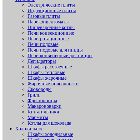
Электрические плиты
Индукционные плиты
Газовые плиты
Пароконвектоматы
Пищеварочные котлы
Печи конвекционные
Печи ротационные
Печи подовые
Печи подовые для пиццы
Печи конвейерные для пиццы
Дегидраторы
Шкафы расстоечные
Шкафы тепловые
Шкафы жарочные
Жарочные поверхности
Сковороды
Грили
Фритюрницы
Макароноварки
Кипятильники
Мармиты
Котлы для шоколада
Холодильное
Шкафы холодильные
Шкафы морозильные