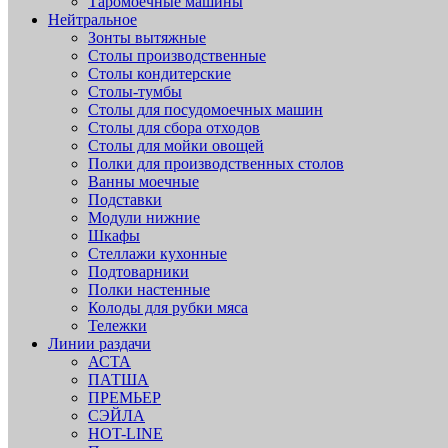
Таромоечные машины
Нейтральное
Зонты вытяжные
Столы производственные
Столы кондитерские
Столы-тумбы
Столы для посудомоечных машин
Столы для сбора отходов
Столы для мойки овощей
Полки для производственных столов
Ванны моечные
Подставки
Модули нижние
Шкафы
Стеллажи кухонные
Подтоварники
Полки настенные
Колоды для рубки мяса
Тележки
Линии раздачи
АСТА
ПАТША
ПРЕМЬЕР
СЭЙЛА
HOT-LINE