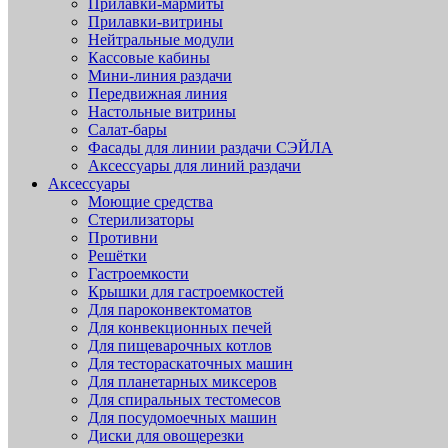
Прилавки-мармиты
Прилавки-витрины
Нейтральные модули
Кассовые кабины
Мини-линия раздачи
Передвижная линия
Настольные витрины
Салат-бары
Фасады для линии раздачи СЭЙЛА
Аксессуары для линий раздачи
Аксессуары
Моющие средства
Стерилизаторы
Противни
Решётки
Гастроемкости
Крышки для гастроемкостей
Для пароконвектоматов
Для конвекционных печей
Для пищеварочных котлов
Для тестораскаточных машин
Для планетарных миксеров
Для спиральных тестомесов
Для посудомоечных машин
Диски для овощерезки