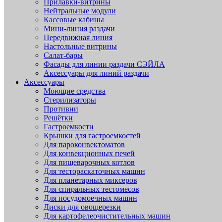
Прилавки-витрины
Нейтральные модули
Кассовые кабины
Мини-линия раздачи
Передвижная линия
Настольные витрины
Салат-бары
Фасады для линии раздачи СЭЙЛА
Аксессуары для линий раздачи
Аксессуары
Моющие средства
Стерилизаторы
Противни
Решётки
Гастроемкости
Крышки для гастроемкостей
Для пароконвектоматов
Для конвекционных печей
Для пищеварочных котлов
Для тестораскаточных машин
Для планетарных миксеров
Для спиральных тестомесов
Для посудомоечных машин
Диски для овощерезки
Для картофелеочистительных машин