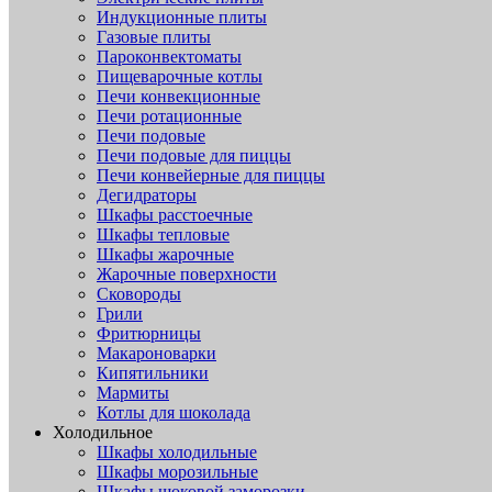
Индукционные плиты
Газовые плиты
Пароконвектоматы
Пищеварочные котлы
Печи конвекционные
Печи ротационные
Печи подовые
Печи подовые для пиццы
Печи конвейерные для пиццы
Дегидраторы
Шкафы расстоечные
Шкафы тепловые
Шкафы жарочные
Жарочные поверхности
Сковороды
Грили
Фритюрницы
Макароноварки
Кипятильники
Мармиты
Котлы для шоколада
Холодильное
Шкафы холодильные
Шкафы морозильные
Шкафы шоковой заморозки