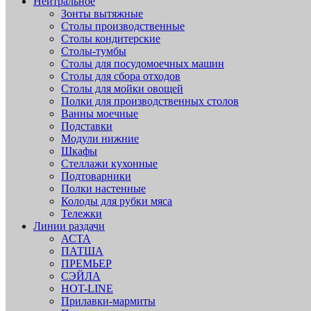
Нейтральное
Зонты вытяжные
Столы производственные
Столы кондитерские
Столы-тумбы
Столы для посудомоечных машин
Столы для сбора отходов
Столы для мойки овощей
Полки для производственных столов
Ванны моечные
Подставки
Модули нижние
Шкафы
Стеллажи кухонные
Подтоварники
Полки настенные
Колоды для рубки мяса
Тележки
Линии раздачи
АСТА
ПАТША
ПРЕМЬЕР
СЭЙЛА
HOT-LINE
Прилавки-мармиты