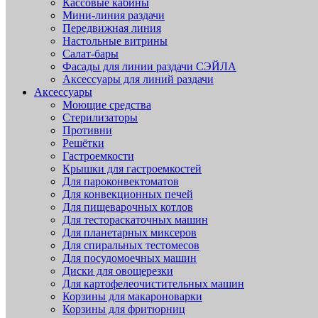
Кассовые кабины
Мини-линия раздачи
Передвижная линия
Настольные витрины
Салат-бары
Фасады для линии раздачи СЭЙЛА
Аксессуары для линий раздачи
Аксессуары
Моющие средства
Стерилизаторы
Противни
Решётки
Гастроемкости
Крышки для гастроемкостей
Для пароконвектоматов
Для конвекционных печей
Для пищеварочных котлов
Для тестораскаточных машин
Для планетарных миксеров
Для спиральных тестомесов
Для посудомоечных машин
Диски для овощерезки
Для картофелеочистительных машин
Корзины для макароноварки
Корзины для фритюрниц