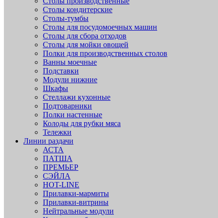
Столы производственные
Столы кондитерские
Столы-тумбы
Столы для посудомоечных машин
Столы для сбора отходов
Столы для мойки овощей
Полки для производственных столов
Ванны моечные
Подставки
Модули нижние
Шкафы
Стеллажи кухонные
Подтоварники
Полки настенные
Колоды для рубки мяса
Тележки
Линии раздачи
АСТА
ПАТША
ПРЕМЬЕР
СЭЙЛА
HOT-LINE
Прилавки-мармиты
Прилавки-витрины
Нейтральные модули