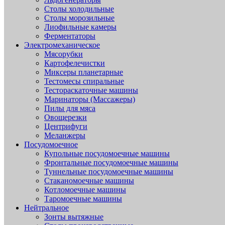
Столы холодильные
Столы морозильные
Лиофильные камеры
Ферментаторы
Электромеханическое
Мясорубки
Картофелечистки
Миксеры планетарные
Тестомесы спиральные
Тестораскаточные машины
Маринаторы (Массажеры)
Пилы для мяса
Овощерезки
Центрифуги
Меланжеры
Посудомоечное
Купольные посудомоечные машины
Фронтальные посудомоечные машины
Туннельные посудомоечные машины
Стаканомоечные машины
Котломоечные машины
Таромоечные машины
Нейтральное
Зонты вытяжные