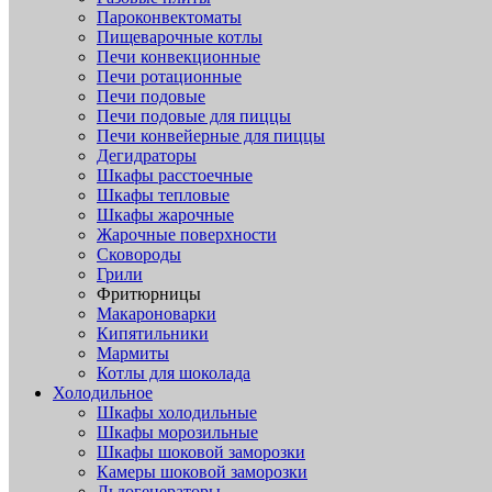
Пароконвектоматы
Пищеварочные котлы
Печи конвекционные
Печи ротационные
Печи подовые
Печи подовые для пиццы
Печи конвейерные для пиццы
Дегидраторы
Шкафы расстоечные
Шкафы тепловые
Шкафы жарочные
Жарочные поверхности
Сковороды
Грили
Фритюрницы
Макароноварки
Кипятильники
Мармиты
Котлы для шоколада
Холодильное
Шкафы холодильные
Шкафы морозильные
Шкафы шоковой заморозки
Камеры шоковой заморозки
Льдогенераторы