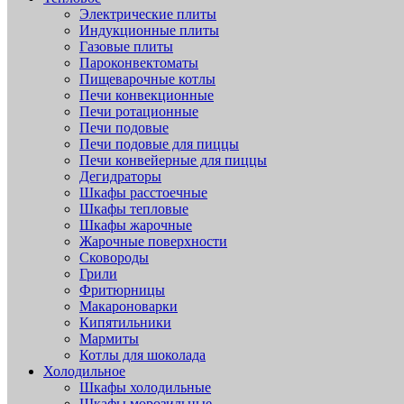
Электрические плиты
Индукционные плиты
Газовые плиты
Пароконвектоматы
Пищеварочные котлы
Печи конвекционные
Печи ротационные
Печи подовые
Печи подовые для пиццы
Печи конвейерные для пиццы
Дегидраторы
Шкафы расстоечные
Шкафы тепловые
Шкафы жарочные
Жарочные поверхности
Сковороды
Грили
Фритюрницы
Макароноварки
Кипятильники
Мармиты
Котлы для шоколада
Холодильное
Шкафы холодильные
Шкафы морозильные