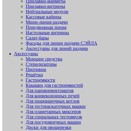
Прилавки-мармиты
Прилавки-витрины
Нейтральные модули
Кассовые кабины
Мини-линия раздачи
Передвижная линия
Настольные витрины
Салат-бары
Фасады для линии раздачи СЭЙЛА
Аксессуары для линий раздачи
Аксессуары
Моющие средства
Стерилизаторы
Противни
Решётки
Гастроемкости
Крышки для гастроемкостей
Для пароконвектоматов
Для конвекционных печей
Для пищеварочных котлов
Для тестораскаточных машин
Для планетарных миксеров
Для спиральных тестомесов
Для посудомоечных машин
Диски для овощерезки