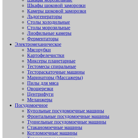
Шкафы шоковой заморозки
Камеры шоковой заморозки
Льдогенераторы
Столы холодильные
Столы морозильные
Лиофильные камеры
Ферментаторы
Электромеханическое
Мясорубки
Картофелечистки
Миксеры планетарные
Тестомесы спиральные
Тестораскаточные машины
Маринаторы (Массажеры)
Пилы для мяса
Овощерезки
Центрифуги
Меланжеры
Посудомоечное
Купольные посудомоечные машины
Фронтальные посудомоечные машины
Туннельные посудомоечные машины
Стаканомоечные машины
Котломоечные машины