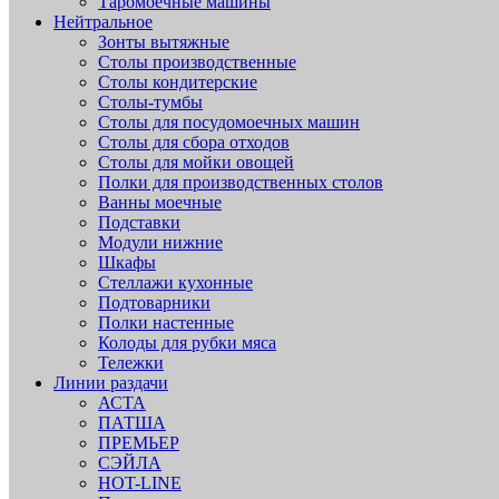
Таромоечные машины
Нейтральное
Зонты вытяжные
Столы производственные
Столы кондитерские
Столы-тумбы
Столы для посудомоечных машин
Столы для сбора отходов
Столы для мойки овощей
Полки для производственных столов
Ванны моечные
Подставки
Модули нижние
Шкафы
Стеллажи кухонные
Подтоварники
Полки настенные
Колоды для рубки мяса
Тележки
Линии раздачи
АСТА
ПАТША
ПРЕМЬЕР
СЭЙЛА
HOT-LINE