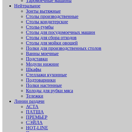
Таромоечные машины
Нейтральное
Зонты вытяжные
Столы производственные
Столы кондитерские
Столы-тумбы
Столы для посудомоечных машин
Столы для сбора отходов
Столы для мойки овощей
Полки для производственных столов
Ванны моечные
Подставки
Модули нижние
Шкафы
Стеллажи кухонные
Подтоварники
Полки настенные
Колоды для рубки мяса
Тележки
Линии раздачи
АСТА
ПАТША
ПРЕМЬЕР
СЭЙЛА
HOT-LINE