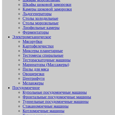
Шкафы шоковой заморозки
Камеры шоковой заморозки
Льдогенераторы
Столы холодильные
Столы морозильные
Лиофильные камеры
Ферментаторы
Электромеханическое
Мясорубки
Картофелечистки
Миксеры планетарные
Тестомесы спиральные
Тестораскаточные машины
Маринаторы (Массажеры)
Пилы для мяса
Овощерезки
Центрифуги
Меланжеры
Посудомоечное
Купольные посудомоечные машины
Фронтальные посудомоечные машины
Туннельные посудомоечные машины
Стаканомоечные машины
Котломоечные машины