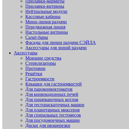
Прилавки-мармиты
Прилавки-витрины
Нейтральные модули
Кассовые кабины
Мини-линия раздачи
Передвижная линия
Настольные витрины
Салат-бары
Фасады для линии раздачи СЭЙЛА
Аксессуары для линий раздачи
Аксессуары
Моющие средства
Стерилизаторы
Противни
Решётки
Гастроемкости
Крышки для гастроемкостей
Для пароконвектоматов
Для конвекционных печей
Для пищеварочных котлов
Для тестораскаточных машин
Для планетарных миксеров
Для спиральных тестомесов
Для посудомоечных машин
Диски для овощерезки