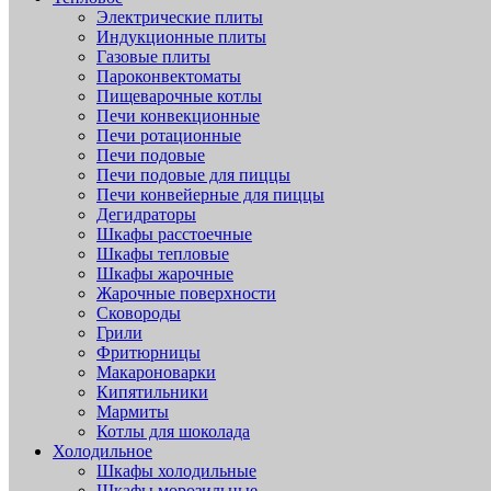
Электрические плиты
Индукционные плиты
Газовые плиты
Пароконвектоматы
Пищеварочные котлы
Печи конвекционные
Печи ротационные
Печи подовые
Печи подовые для пиццы
Печи конвейерные для пиццы
Дегидраторы
Шкафы расстоечные
Шкафы тепловые
Шкафы жарочные
Жарочные поверхности
Сковороды
Грили
Фритюрницы
Макароноварки
Кипятильники
Мармиты
Котлы для шоколада
Холодильное
Шкафы холодильные
Шкафы морозильные