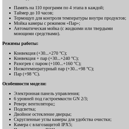
Память на 110 программ по 4 этапа в каждой;
Таймер до 10 часов;
Термощуп для контроля температуры внутри продуктов;
Мойка камеры с режимом «Пар»;
Автоматическая мойка (с жидкими или твердыми
моющими средствами).
Режимы работы:
Конвекция (+30...+270 °С);
Конвекция + пар (+30...+240 °С);
Разогрев с паром (+100...+160 °С);
Низкотемпературный пар (+30...+98 °С);
Пар (+98 °С).
Особенности модели:
Электронная панель управления;
6 уровней под гастроемкости GN 2/3;
Реверс вентилятора;;
Подсветка;
Двойное остекление дверцы;
Скругленные углы камеры для удобства очистки;
Камера с влагозащитой IPX5;