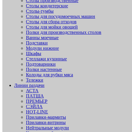
Столы производственные
Столы кондитерские
Столы-тумбы
Столы для посудомоечных машин
Столы для сбора отходов
Столы для мойки овощей
Полки для производственных столов
Ванны моечные
Подставки
Модули нижние
Шкафы
Стеллажи кухонные
Подтоварники
Полки настенные
Колоды для рубки мяса
Тележки
Линии раздачи
АСТА
ПАТША
ПРЕМЬЕР
СЭЙЛА
HOT-LINE
Прилавки-мармиты
Прилавки-витрины
Нейтральные модули