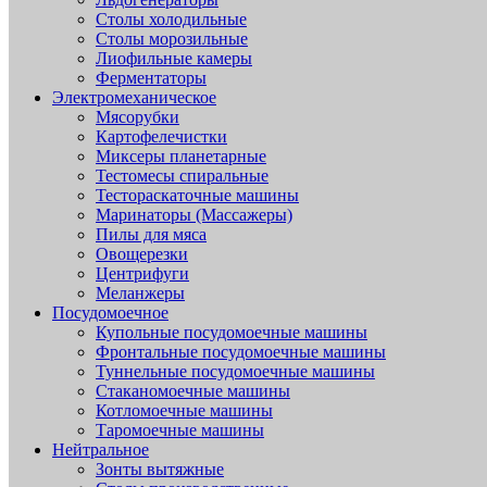
Столы холодильные
Столы морозильные
Лиофильные камеры
Ферментаторы
Электромеханическое
Мясорубки
Картофелечистки
Миксеры планетарные
Тестомесы спиральные
Тестораскаточные машины
Маринаторы (Массажеры)
Пилы для мяса
Овощерезки
Центрифуги
Меланжеры
Посудомоечное
Купольные посудомоечные машины
Фронтальные посудомоечные машины
Туннельные посудомоечные машины
Стаканомоечные машины
Котломоечные машины
Таромоечные машины
Нейтральное
Зонты вытяжные