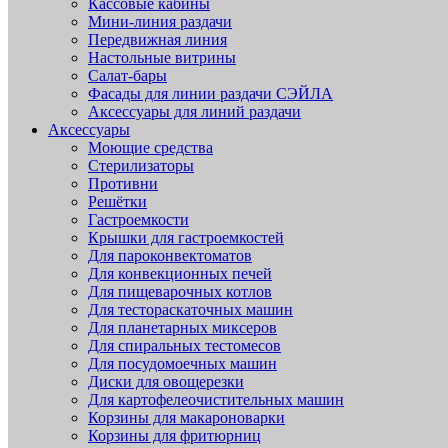
Кассовые кабины
Мини-линия раздачи
Передвижная линия
Настольные витрины
Салат-бары
Фасады для линии раздачи СЭЙЛА
Аксессуары для линий раздачи
Аксессуары
Моющие средства
Стерилизаторы
Противни
Решётки
Гастроемкости
Крышки для гастроемкостей
Для пароконвектоматов
Для конвекционных печей
Для пищеварочных котлов
Для тестораскаточных машин
Для планетарных миксеров
Для спиральных тестомесов
Для посудомоечных машин
Диски для овощерезки
Для картофелеочистительных машин
Корзины для макароноварки
Корзины для фритюрниц