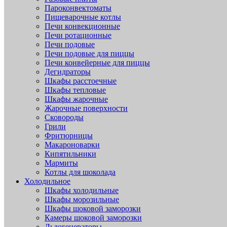
Пароконвектоматы
Пищеварочные котлы
Печи конвекционные
Печи ротационные
Печи подовые
Печи подовые для пиццы
Печи конвейерные для пиццы
Дегидраторы
Шкафы расстоечные
Шкафы тепловые
Шкафы жарочные
Жарочные поверхности
Сковороды
Грили
Фритюрницы
Макароноварки
Кипятильники
Мармиты
Котлы для шоколада
Холодильное
Шкафы холодильные
Шкафы морозильные
Шкафы шоковой заморозки
Камеры шоковой заморозки
Льдогенераторы