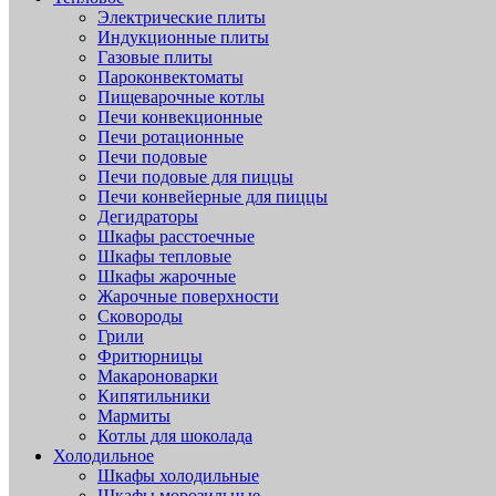
Электрические плиты
Индукционные плиты
Газовые плиты
Пароконвектоматы
Пищеварочные котлы
Печи конвекционные
Печи ротационные
Печи подовые
Печи подовые для пиццы
Печи конвейерные для пиццы
Дегидраторы
Шкафы расстоечные
Шкафы тепловые
Шкафы жарочные
Жарочные поверхности
Сковороды
Грили
Фритюрницы
Макароноварки
Кипятильники
Мармиты
Котлы для шоколада
Холодильное
Шкафы холодильные
Шкафы морозильные