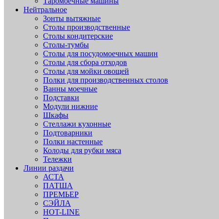
Таромоечные машины
Нейтральное
Зонты вытяжные
Столы производственные
Столы кондитерские
Столы-тумбы
Столы для посудомоечных машин
Столы для сбора отходов
Столы для мойки овощей
Полки для производственных столов
Ванны моечные
Подставки
Модули нижние
Шкафы
Стеллажи кухонные
Подтоварники
Полки настенные
Колоды для рубки мяса
Тележки
Линии раздачи
АСТА
ПАТША
ПРЕМЬЕР
СЭЙЛА
HOT-LINE