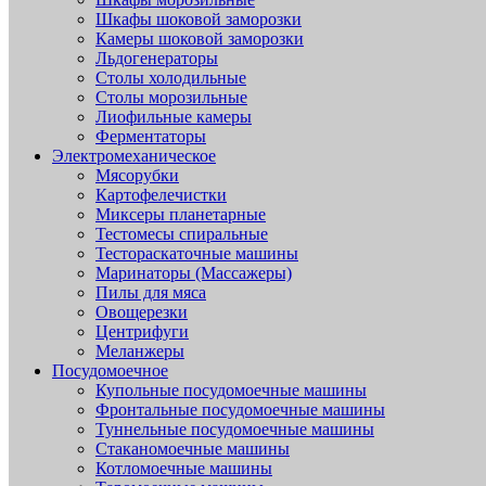
Шкафы шоковой заморозки
Камеры шоковой заморозки
Льдогенераторы
Столы холодильные
Столы морозильные
Лиофильные камеры
Ферментаторы
Электромеханическое
Мясорубки
Картофелечистки
Миксеры планетарные
Тестомесы спиральные
Тестораскаточные машины
Маринаторы (Массажеры)
Пилы для мяса
Овощерезки
Центрифуги
Меланжеры
Посудомоечное
Купольные посудомоечные машины
Фронтальные посудомоечные машины
Туннельные посудомоечные машины
Стаканомоечные машины
Котломоечные машины