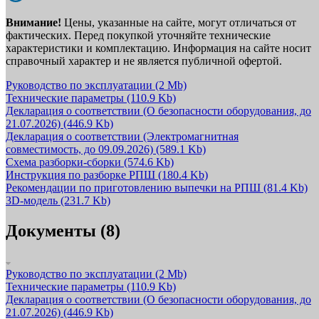
Внимание!
Цены, указанные на сайте, могут отличаться от
фактических. Перед покупкой уточняйте технические
характеристики и комплектацию. Информация на сайте носит
справочный характер и не является публичной офертой.
Руководство по эксплуатации
(2 Mb)
Технические параметры
(110.9 Kb)
Декларация о соответствии (О безопасности оборудования, до
21.07.2026)
(446.9 Kb)
Декларация о соответствии (Электромагнитная
совместимость, до 09.09.2026)
(589.1 Kb)
Схема разборки-сборки
(574.6 Kb)
Инструкция по разборке РПШ
(180.4 Kb)
Рекомендации по приготовлению выпечки на РПШ
(81.4 Kb)
3D-модель
(231.7 Kb)
Документы (8)
Руководство по эксплуатации
(2 Mb)
Технические параметры
(110.9 Kb)
Декларация о соответствии (О безопасности оборудования, до
21.07.2026)
(446.9 Kb)