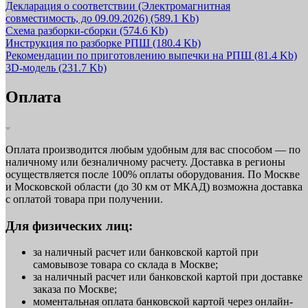
Декларация о соответствии (Электромагнитная
совместимость, до 09.09.2026)
(589.1 Kb)
Схема разборки-сборки
(574.6 Kb)
Инструкция по разборке РПШ
(180.4 Kb)
Рекомендации по приготовлению выпечки на РПШ
(81.4 Kb)
3D-модель
(231.7 Kb)
Оплата
Оплата производится любым удобным для вас способом — по
наличному или безналичному расчету. Доставка в регионы
осуществляется после 100% оплаты оборудования. По Москве
и Московской области (до 30 км от МКАД) возможна доставка
с оплатой товара при получении.
Для физических лиц:
за наличный расчет или банковской картой при
самовывозе товара со склада в Москве;
за наличный расчет или банковской картой при доставке
заказа по Москве;
моментальная оплата банковской картой через онлайн-