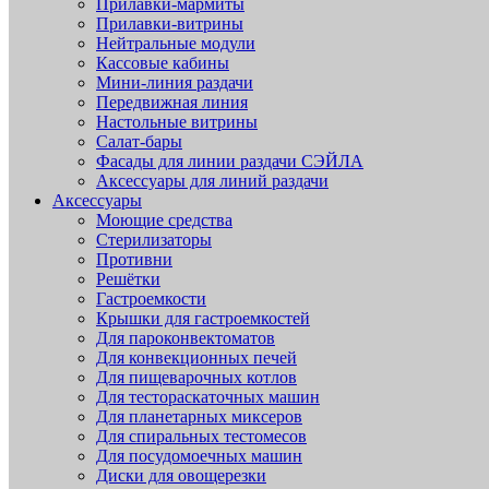
Прилавки-мармиты
Прилавки-витрины
Нейтральные модули
Кассовые кабины
Мини-линия раздачи
Передвижная линия
Настольные витрины
Салат-бары
Фасады для линии раздачи СЭЙЛА
Аксессуары для линий раздачи
Аксессуары
Моющие средства
Стерилизаторы
Противни
Решётки
Гастроемкости
Крышки для гастроемкостей
Для пароконвектоматов
Для конвекционных печей
Для пищеварочных котлов
Для тестораскаточных машин
Для планетарных миксеров
Для спиральных тестомесов
Для посудомоечных машин
Диски для овощерезки