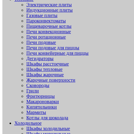
Электрические плиты
Индукционные плиты
Газовые плиты
Пароконвектоматы
Пищеварочные котлы
Печи конвекционные
Печи ротационные
Печи подовые
Печи подовые для пиццы
Печи конвейерные для пиццы
Дегидраторы
Шкафы расстоечные
Шкафы тепловые
Шкафы жарочные
Жарочные поверхности
Сковороды
Грили
Фритюрницы
Макароноварки
Кипятильники
Мармиты
Котлы для шоколада
Холодильное
Шкафы холодильные
Шкафы морозильные