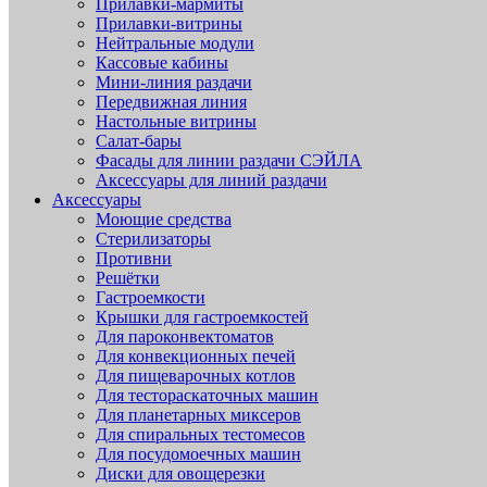
Прилавки-мармиты
Прилавки-витрины
Нейтральные модули
Кассовые кабины
Мини-линия раздачи
Передвижная линия
Настольные витрины
Салат-бары
Фасады для линии раздачи СЭЙЛА
Аксессуары для линий раздачи
Аксессуары
Моющие средства
Стерилизаторы
Противни
Решётки
Гастроемкости
Крышки для гастроемкостей
Для пароконвектоматов
Для конвекционных печей
Для пищеварочных котлов
Для тестораскаточных машин
Для планетарных миксеров
Для спиральных тестомесов
Для посудомоечных машин
Диски для овощерезки