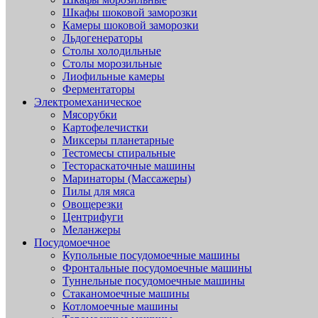
Шкафы шоковой заморозки
Камеры шоковой заморозки
Льдогенераторы
Столы холодильные
Столы морозильные
Лиофильные камеры
Ферментаторы
Электромеханическое
Мясорубки
Картофелечистки
Миксеры планетарные
Тестомесы спиральные
Тестораскаточные машины
Маринаторы (Массажеры)
Пилы для мяса
Овощерезки
Центрифуги
Меланжеры
Посудомоечное
Купольные посудомоечные машины
Фронтальные посудомоечные машины
Туннельные посудомоечные машины
Стаканомоечные машины
Котломоечные машины