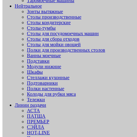
Таромоечные машины
Нейтральное
Зонты вытяжные
Столы производственные
Столы кондитерские
Столы-тумбы
Столы для посудомоечных машин
Столы для сбора отходов
Столы для мойки овощей
Полки для производственных столов
Ванны моечные
Подставки
Модули нижние
Шкафы
Стеллажи кухонные
Подтоварники
Полки настенные
Колоды для рубки мяса
Тележки
Линии раздачи
АСТА
ПАТША
ПРЕМЬЕР
СЭЙЛА
HOT-LINE