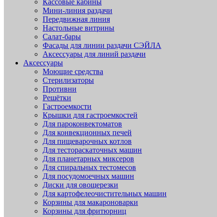
Кассовые кабины
Мини-линия раздачи
Передвижная линия
Настольные витрины
Салат-бары
Фасады для линии раздачи СЭЙЛА
Аксессуары для линий раздачи
Аксессуары
Моющие средства
Стерилизаторы
Противни
Решётки
Гастроемкости
Крышки для гастроемкостей
Для пароконвектоматов
Для конвекционных печей
Для пищеварочных котлов
Для тестораскаточных машин
Для планетарных миксеров
Для спиральных тестомесов
Для посудомоечных машин
Диски для овощерезки
Для картофелеочистительных машин
Корзины для макароноварки
Корзины для фритюрниц