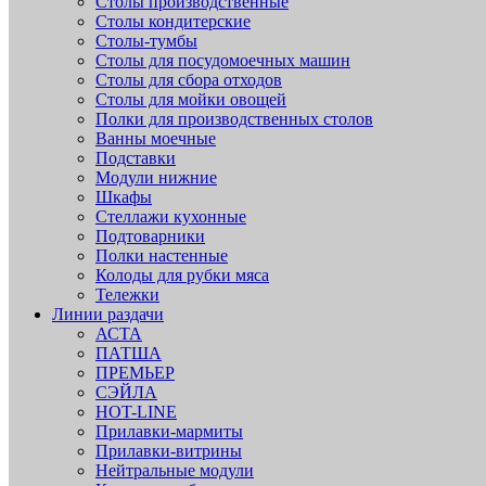
Столы производственные
Столы кондитерские
Столы-тумбы
Столы для посудомоечных машин
Столы для сбора отходов
Столы для мойки овощей
Полки для производственных столов
Ванны моечные
Подставки
Модули нижние
Шкафы
Стеллажи кухонные
Подтоварники
Полки настенные
Колоды для рубки мяса
Тележки
Линии раздачи
АСТА
ПАТША
ПРЕМЬЕР
СЭЙЛА
HOT-LINE
Прилавки-мармиты
Прилавки-витрины
Нейтральные модули