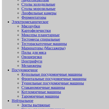
Столы холодильные
Столы морозильные
Лиофильные камеры
Ферментаторы
Электромеханическое
Мясорубки
Картофелечистки
Миксеры планетарные
Тестомесы спиральные
Тестораскаточные машины
Маринаторы (Массажеры)
Пилы для мяса
Овощерезки
Центрифуги
Меланжеры
Посудомоечное
Купольные посудомоечные машины
Фронтальные посудомоечные машины
Туннельные посудомоечные машины
Стаканомоечные машины
Котломоечные машины
Таромоечные машины
Нейтральное
Зонты вытяжные