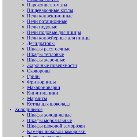
Пароконвектоматы
Пищеварочные котлы
Печи конвекционные
Печи ротационные
Печи подовые
Печи подовые для пиццы
Печи конвейерные для пиццы
Дегидраторы
Шкафы расстоечные
Шкафы тепловые
Шкафы жарочные
Жарочные поверхности
Сковороды
Грили
Фритюрницы
Макароноварки
Кипятильники
Мармиты
Котлы для шоколада
Холодильное
Шкафы холодильные
Шкафы морозильные
Шкафы шоковой заморозки
Камеры шоковой заморозки
Льдогенераторы