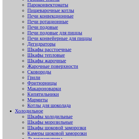
Пароконвектоматы
Пищеварочные котлы
Печи конвекционные
Печи ротационные
Печи подовые
Печи подовые для пиццы
Печи конвейерные для пиццы
Дегидраторы
Шкафы расстоечные
Шкафы тепловые
Шкафы жарочные
Жарочные поверхности
Сковороды
Грили
Фритюрницы
Макароноварки
Кипятильники
Мармиты
Котлы для шоколада
Холодильное
Шкафы холодильные
Шкафы морозильные
Шкафы шоковой заморозки
Камеры шоковой заморозки
Льдогенераторы