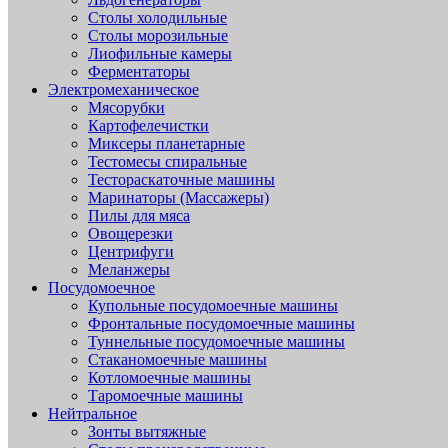
Столы холодильные
Столы морозильные
Лиофильные камеры
Ферментаторы
Электромеханическое
Мясорубки
Картофелечистки
Миксеры планетарные
Тестомесы спиральные
Тестораскаточные машины
Маринаторы (Массажеры)
Пилы для мяса
Овощерезки
Центрифуги
Меланжеры
Посудомоечное
Купольные посудомоечные машины
Фронтальные посудомоечные машины
Туннельные посудомоечные машины
Стаканомоечные машины
Котломоечные машины
Таромоечные машины
Нейтральное
Зонты вытяжные