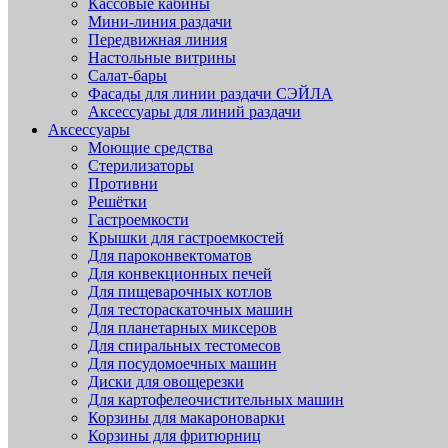
Кассовые кабины
Мини-линия раздачи
Передвижная линия
Настольные витрины
Салат-бары
Фасады для линии раздачи СЭЙЛА
Аксессуары для линий раздачи
Аксессуары
Моющие средства
Стерилизаторы
Противни
Решётки
Гастроемкости
Крышки для гастроемкостей
Для пароконвектоматов
Для конвекционных печей
Для пищеварочных котлов
Для тестораскаточных машин
Для планетарных миксеров
Для спиральных тестомесов
Для посудомоечных машин
Диски для овощерезки
Для картофелеочистительных машин
Корзины для макароноварки
Корзины для фритюрниц