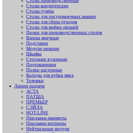
Столы производственные
Столы кондитерские
Столы-тумбы
Столы для посудомоечных машин
Столы для сбора отходов
Столы для мойки овощей
Полки для производственных столов
Ванны моечные
Подставки
Модули нижние
Шкафы
Стеллажи кухонные
Подтоварники
Полки настенные
Колоды для рубки мяса
Тележки
Линии раздачи
АСТА
ПАТША
ПРЕМЬЕР
СЭЙЛА
HOT-LINE
Прилавки-мармиты
Прилавки-витрины
Нейтральные модули