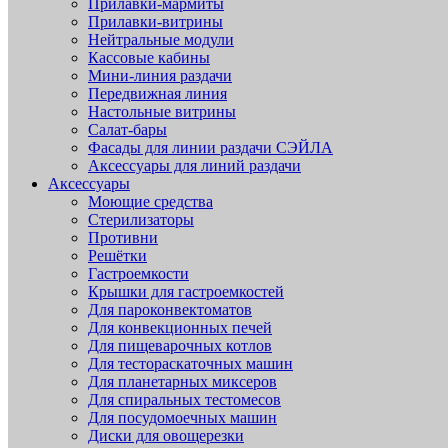
Прилавки-мармиты
Прилавки-витрины
Нейтральные модули
Кассовые кабины
Мини-линия раздачи
Передвижная линия
Настольные витрины
Салат-бары
Фасады для линии раздачи СЭЙЛА
Аксессуары для линий раздачи
Аксессуары
Моющие средства
Стерилизаторы
Противни
Решётки
Гастроемкости
Крышки для гастроемкостей
Для пароконвектоматов
Для конвекционных печей
Для пищеварочных котлов
Для тестораскаточных машин
Для планетарных миксеров
Для спиральных тестомесов
Для посудомоечных машин
Диски для овощерезки