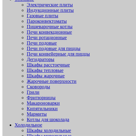
Электрические плиты
Индукционные плиты
Газовые плиты
Пароконвектоматы
Пищеварочные котлы
Печи конвекционные
Печи ротационные
Печи подовые
Печи подовые для пиццы
Печи конвейерные для пиццы
Дегидраторы
Шкафы расстоечные
Шкафы тепловые
Шкафы жарочные
Жарочные поверхности
Сковороды
Грили
Фритюрницы
Макароноварки
Кипятильники
Мармиты
Котлы для шоколада
Холодильное
Шкафы холодильные
Шкафы морозильные