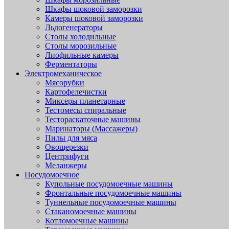
Шкафы шоковой заморозки
Камеры шоковой заморозки
Льдогенераторы
Столы холодильные
Столы морозильные
Лиофильные камеры
Ферментаторы
Электромеханическое
Мясорубки
Картофелечистки
Миксеры планетарные
Тестомесы спиральные
Тестораскаточные машины
Маринаторы (Массажеры)
Пилы для мяса
Овощерезки
Центрифуги
Меланжеры
Посудомоечное
Купольные посудомоечные машины
Фронтальные посудомоечные машины
Туннельные посудомоечные машины
Стаканомоечные машины
Котломоечные машины