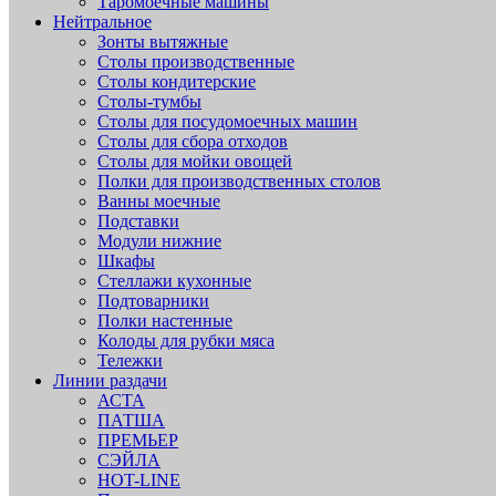
Таромоечные машины
Нейтральное
Зонты вытяжные
Столы производственные
Столы кондитерские
Столы-тумбы
Столы для посудомоечных машин
Столы для сбора отходов
Столы для мойки овощей
Полки для производственных столов
Ванны моечные
Подставки
Модули нижние
Шкафы
Стеллажи кухонные
Подтоварники
Полки настенные
Колоды для рубки мяса
Тележки
Линии раздачи
АСТА
ПАТША
ПРЕМЬЕР
СЭЙЛА
HOT-LINE