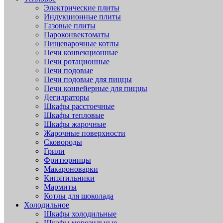
Электрические плиты
Индукционные плиты
Газовые плиты
Пароконвектоматы
Пищеварочные котлы
Печи конвекционные
Печи ротационные
Печи подовые
Печи подовые для пиццы
Печи конвейерные для пиццы
Дегидраторы
Шкафы расстоечные
Шкафы тепловые
Шкафы жарочные
Жарочные поверхности
Сковороды
Грили
Фритюрницы
Макароноварки
Кипятильники
Мармиты
Котлы для шоколада
Холодильное
Шкафы холодильные
Шкафы морозильные