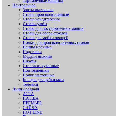
Таромоечные машины
Нейтральное
Зонты вытяжные
Столы производственные
Столы кондитерские
Столы-тумбы
Столы для посудомоечных машин
Столы для сбора отходов
Столы для мойки овощей
Полки для производственных столов
Ванны моечные
Подставки
Модули нижние
Шкафы
Стеллажи кухонные
Подтоварники
Полки настенные
Колоды для рубки мяса
Тележки
Линии раздачи
АСТА
ПАТША
ПРЕМЬЕР
СЭЙЛА
HOT-LINE