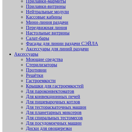
Прилавки-мармиты
Прилавки-витрины
Нейтральные модули
Кассовые кабины
Мини-линия раздачи
Передвижная линия
Настольные витрины
Салат-бары
Фасады для линии раздачи СЭЙЛА
Аксессуары для линий раздачи
Аксессуары
Моющие средства
Стерилизаторы
Противни
Решётки
Гастроемкости
Крышки для гастроемкостей
Для пароконвектоматов
Для конвекционных печей
Для пищеварочных котлов
Для тестораскаточных машин
Для планетарных миксеров
Для спиральных тестомесов
Для посудомоечных машин
Диски для овощерезки