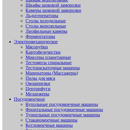
Шкафы шоковой заморозки
Камеры шоковой заморозки
Льдогенераторы
Столы холодильные
Столы морозильные
Лиофильные камеры
Ферментаторы
Электромеханическое
Мясорубки
Картофелечистки
Миксеры планетарные
Тестомесы спиральные
Тестораскаточные машины
Маринаторы (Массажеры)
Пилы для мяса
Овощерезки
Центрифуги
Меланжеры
Посудомоечное
Купольные посудомоечные машины
Фронтальные посудомоечные машины
Туннельные посудомоечные машины
Стаканомоечные машины
Котломоечные машины