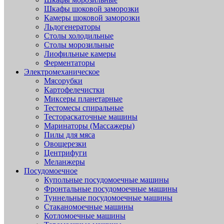
Шкафы шоковой заморозки
Камеры шоковой заморозки
Льдогенераторы
Столы холодильные
Столы морозильные
Лиофильные камеры
Ферментаторы
Электромеханическое
Мясорубки
Картофелечистки
Миксеры планетарные
Тестомесы спиральные
Тестораскаточные машины
Маринаторы (Массажеры)
Пилы для мяса
Овощерезки
Центрифуги
Меланжеры
Посудомоечное
Купольные посудомоечные машины
Фронтальные посудомоечные машины
Туннельные посудомоечные машины
Стаканомоечные машины
Котломоечные машины