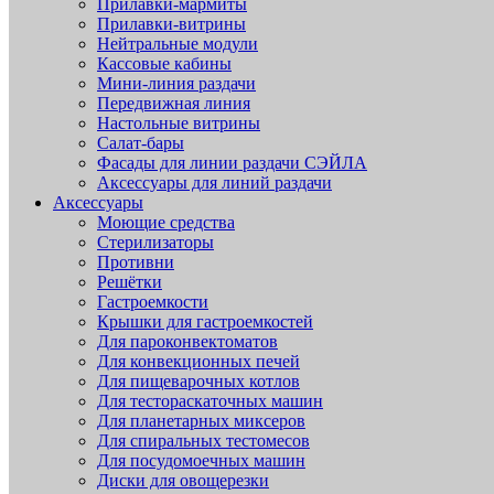
Прилавки-мармиты
Прилавки-витрины
Нейтральные модули
Кассовые кабины
Мини-линия раздачи
Передвижная линия
Настольные витрины
Салат-бары
Фасады для линии раздачи СЭЙЛА
Аксессуары для линий раздачи
Аксессуары
Моющие средства
Стерилизаторы
Противни
Решётки
Гастроемкости
Крышки для гастроемкостей
Для пароконвектоматов
Для конвекционных печей
Для пищеварочных котлов
Для тестораскаточных машин
Для планетарных миксеров
Для спиральных тестомесов
Для посудомоечных машин
Диски для овощерезки