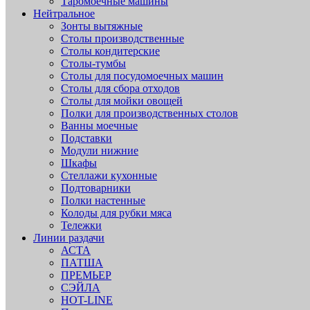
Таромоечные машины
Нейтральное
Зонты вытяжные
Столы производственные
Столы кондитерские
Столы-тумбы
Столы для посудомоечных машин
Столы для сбора отходов
Столы для мойки овощей
Полки для производственных столов
Ванны моечные
Подставки
Модули нижние
Шкафы
Стеллажи кухонные
Подтоварники
Полки настенные
Колоды для рубки мяса
Тележки
Линии раздачи
АСТА
ПАТША
ПРЕМЬЕР
СЭЙЛА
HOT-LINE