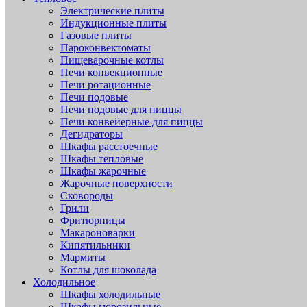
Электрические плиты
Индукционные плиты
Газовые плиты
Пароконвектоматы
Пищеварочные котлы
Печи конвекционные
Печи ротационные
Печи подовые
Печи подовые для пиццы
Печи конвейерные для пиццы
Дегидраторы
Шкафы расстоечные
Шкафы тепловые
Шкафы жарочные
Жарочные поверхности
Сковороды
Грили
Фритюрницы
Макароноварки
Кипятильники
Мармиты
Котлы для шоколада
Холодильное
Шкафы холодильные
Шкафы морозильные