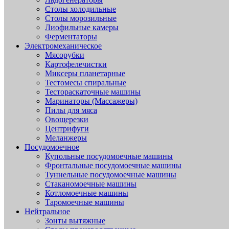
Столы холодильные
Столы морозильные
Лиофильные камеры
Ферментаторы
Электромеханическое
Мясорубки
Картофелечистки
Миксеры планетарные
Тестомесы спиральные
Тестораскаточные машины
Маринаторы (Массажеры)
Пилы для мяса
Овощерезки
Центрифуги
Меланжеры
Посудомоечное
Купольные посудомоечные машины
Фронтальные посудомоечные машины
Туннельные посудомоечные машины
Стаканомоечные машины
Котломоечные машины
Таромоечные машины
Нейтральное
Зонты вытяжные