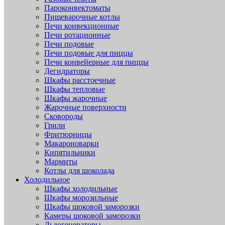
Пароконвектоматы
Пищеварочные котлы
Печи конвекционные
Печи ротационные
Печи подовые
Печи подовые для пиццы
Печи конвейерные для пиццы
Дегидраторы
Шкафы расстоечные
Шкафы тепловые
Шкафы жарочные
Жарочные поверхности
Сковороды
Грили
Фритюрницы
Макароноварки
Кипятильники
Мармиты
Котлы для шоколада
Холодильное
Шкафы холодильные
Шкафы морозильные
Шкафы шоковой заморозки
Камеры шоковой заморозки
Льдогенераторы