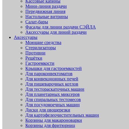
Кассовые кабины
Мини-линия раздачи
Передвижная линия
Настольные витрины
Салат-бары
Фасады для линии раздачи СЭЙЛА
Аксессуары для линий раздачи
Аксессуары
Моющие средства
Стерилизаторы
Противни
Решётки
Гастроемкости
Крышки для гастроемкостей
Для пароконвектоматов
Для конвекционных печей
Для пищеварочных котлов
Для тестораскаточных машин
Для планетарных миксеров
Для спиральных тестомесов
Для посудомоечных машин
Диски для овощерезки
Для картофелеочистительных машин
Корзины для макароноварки
Корзины для фритюрниц