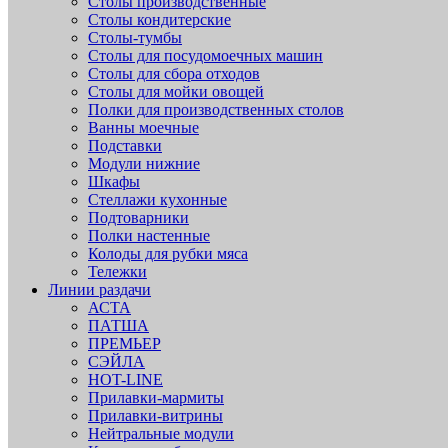
Столы производственные
Столы кондитерские
Столы-тумбы
Столы для посудомоечных машин
Столы для сбора отходов
Столы для мойки овощей
Полки для производственных столов
Ванны моечные
Подставки
Модули нижние
Шкафы
Стеллажи кухонные
Подтоварники
Полки настенные
Колоды для рубки мяса
Тележки
Линии раздачи
АСТА
ПАТША
ПРЕМЬЕР
СЭЙЛА
HOT-LINE
Прилавки-мармиты
Прилавки-витрины
Нейтральные модули