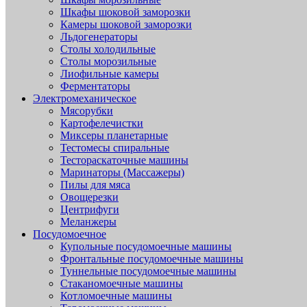
Шкафы шоковой заморозки
Камеры шоковой заморозки
Льдогенераторы
Столы холодильные
Столы морозильные
Лиофильные камеры
Ферментаторы
Электромеханическое
Мясорубки
Картофелечистки
Миксеры планетарные
Тестомесы спиральные
Тестораскаточные машины
Маринаторы (Массажеры)
Пилы для мяса
Овощерезки
Центрифуги
Меланжеры
Посудомоечное
Купольные посудомоечные машины
Фронтальные посудомоечные машины
Туннельные посудомоечные машины
Стаканомоечные машины
Котломоечные машины