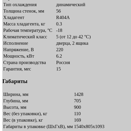
Тип охлаждения
динамический
Толщина стенок, мм
56
Хладагент
R404A
Масса хладагента, кг
0.3
Рабочая температура, °C
-18
Климатический класс
5 (от 12 до 42 °C)
Исполнение
дверца, 2 ящика
Напряжение, В
220
Мощность, кВт
6.2
Страна производства
Россия
Гарантия, мес
15
Габариты
Ширина, мм
1428
Глубина, мм
705
Высота, мм
900
Вес (без упаковки), кг
110
Вес (в упаковке), кг
169
Габариты в упаковке (ШxГxВ), мм
1540х805х1093