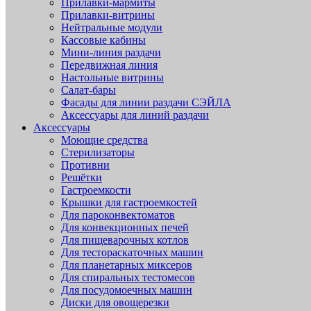
Прилавки-мармиты
Прилавки-витрины
Нейтральные модули
Кассовые кабины
Мини-линия раздачи
Передвижная линия
Настольные витрины
Салат-бары
Фасады для линии раздачи СЭЙЛА
Аксессуары для линий раздачи
Аксессуары
Моющие средства
Стерилизаторы
Противни
Решётки
Гастроемкости
Крышки для гастроемкостей
Для пароконвектоматов
Для конвекционных печей
Для пищеварочных котлов
Для тестораскаточных машин
Для планетарных миксеров
Для спиральных тестомесов
Для посудомоечных машин
Диски для овощерезки