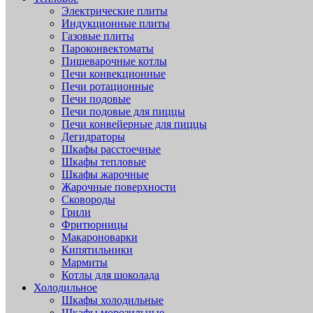
Электрические плиты
Индукционные плиты
Газовые плиты
Пароконвектоматы
Пищеварочные котлы
Печи конвекционные
Печи ротационные
Печи подовые
Печи подовые для пиццы
Печи конвейерные для пиццы
Дегидраторы
Шкафы расстоечные
Шкафы тепловые
Шкафы жарочные
Жарочные поверхности
Сковороды
Грили
Фритюрницы
Макароноварки
Кипятильники
Мармиты
Котлы для шоколада
Холодильное
Шкафы холодильные
Шкафы морозильные