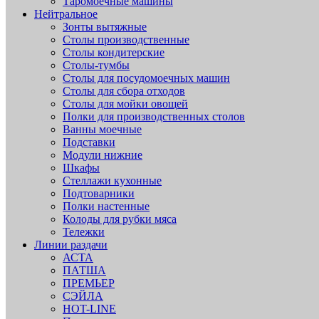
Таромоечные машины
Нейтральное
Зонты вытяжные
Столы производственные
Столы кондитерские
Столы-тумбы
Столы для посудомоечных машин
Столы для сбора отходов
Столы для мойки овощей
Полки для производственных столов
Ванны моечные
Подставки
Модули нижние
Шкафы
Стеллажи кухонные
Подтоварники
Полки настенные
Колоды для рубки мяса
Тележки
Линии раздачи
АСТА
ПАТША
ПРЕМЬЕР
СЭЙЛА
HOT-LINE