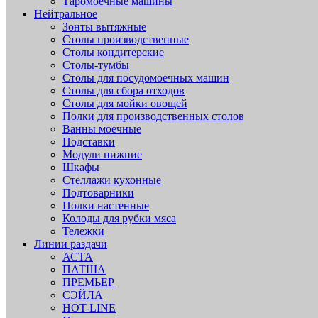
Таромоечные машины
Нейтральное
Зонты вытяжные
Столы производственные
Столы кондитерские
Столы-тумбы
Столы для посудомоечных машин
Столы для сбора отходов
Столы для мойки овощей
Полки для производственных столов
Ванны моечные
Подставки
Модули нижние
Шкафы
Стеллажи кухонные
Подтоварники
Полки настенные
Колоды для рубки мяса
Тележки
Линии раздачи
АСТА
ПАТША
ПРЕМЬЕР
СЭЙЛА
HOT-LINE