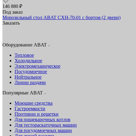
146 880 ₽
Под заказ
Морозильный стол ABAT СХН-70-01 с бортом (2 двери)
Заказать
Оборудование ABAT
Тепловое
Холодильное
Электромеханическое
Посудомоечное
Нейтральное
Линии раздачи
Популярные ABAT
Моющие средства
Гастроемкости
Противни и решетки
Для пищеварочных котлов
Для тестораскаточных машин
Для посудомоечных машин
Для линий раздачи