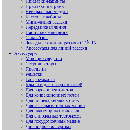
Прилавки-мармиты
Прилавки-витрины
Нейтральные модули
Кассовые кабины
Мини-линия раздачи
Передвижная линия
Настольные витрины
Салат-бары
Фасады для линии раздачи СЭЙЛА
Аксессуары для линий раздачи
Аксессуары
Моющие средства
Стерилизаторы
Противни
Решётки
Гастроемкости
Крышки для гастроемкостей
Для пароконвектоматов
Для конвекционных печей
Для пищеварочных котлов
Для тестораскаточных машин
Для планетарных миксеров
Для спиральных тестомесов
Для посудомоечных машин
Диски для овощерезки