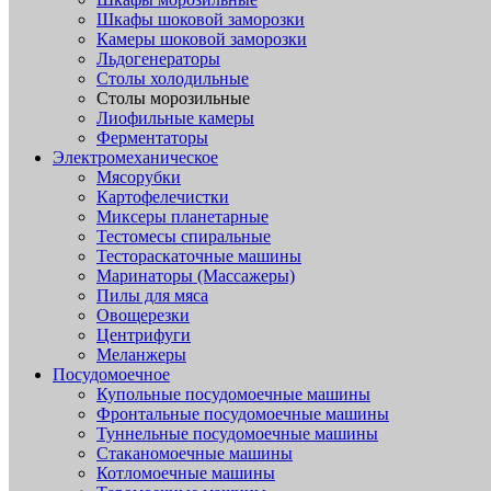
Шкафы шоковой заморозки
Камеры шоковой заморозки
Льдогенераторы
Столы холодильные
Столы морозильные
Лиофильные камеры
Ферментаторы
Электромеханическое
Мясорубки
Картофелечистки
Миксеры планетарные
Тестомесы спиральные
Тестораскаточные машины
Маринаторы (Массажеры)
Пилы для мяса
Овощерезки
Центрифуги
Меланжеры
Посудомоечное
Купольные посудомоечные машины
Фронтальные посудомоечные машины
Туннельные посудомоечные машины
Стаканомоечные машины
Котломоечные машины