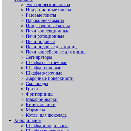
Электрические плиты
Индукционные плиты
Газовые плиты
Пароконвектоматы
Пищеварочные котлы
Печи конвекционные
Печи ротационные
Печи подовые
Печи подовые для пиццы
Печи конвейерные для пиццы
Дегидраторы
Шкафы расстоечные
Шкафы тепловые
Шкафы жарочные
Жарочные поверхности
Сковороды
Грили
Фритюрницы
Макароноварки
Кипятильники
Мармиты
Котлы для шоколада
Холодильное
Шкафы холодильные
Шкафы морозильные