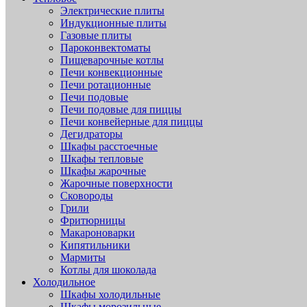
Электрические плиты
Индукционные плиты
Газовые плиты
Пароконвектоматы
Пищеварочные котлы
Печи конвекционные
Печи ротационные
Печи подовые
Печи подовые для пиццы
Печи конвейерные для пиццы
Дегидраторы
Шкафы расстоечные
Шкафы тепловые
Шкафы жарочные
Жарочные поверхности
Сковороды
Грили
Фритюрницы
Макароноварки
Кипятильники
Мармиты
Котлы для шоколада
Холодильное
Шкафы холодильные
Шкафы морозильные