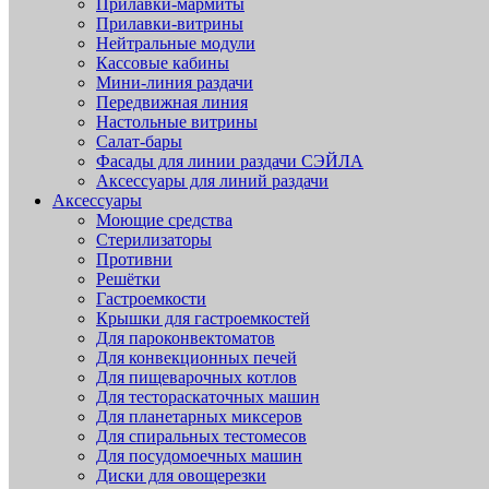
Прилавки-мармиты
Прилавки-витрины
Нейтральные модули
Кассовые кабины
Мини-линия раздачи
Передвижная линия
Настольные витрины
Салат-бары
Фасады для линии раздачи СЭЙЛА
Аксессуары для линий раздачи
Аксессуары
Моющие средства
Стерилизаторы
Противни
Решётки
Гастроемкости
Крышки для гастроемкостей
Для пароконвектоматов
Для конвекционных печей
Для пищеварочных котлов
Для тестораскаточных машин
Для планетарных миксеров
Для спиральных тестомесов
Для посудомоечных машин
Диски для овощерезки