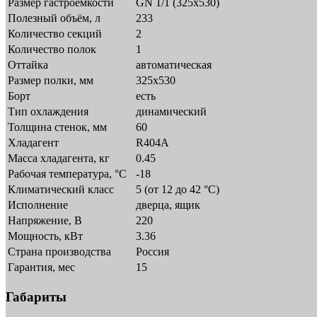
Размер гастроёмкости
GN 1/1 (325х530)
Полезный объём, л
233
Количество секций
2
Количество полок
1
Оттайка
автоматическая
Размер полки, мм
325х530
Борт
есть
Тип охлаждения
динамический
Толщина стенок, мм
60
Хладагент
R404A
Масса хладагента, кг
0.45
Рабочая температура, °C
-18
Климатический класс
5 (от 12 до 42 °C)
Исполнение
дверца, ящик
Напряжение, В
220
Мощность, кВт
3.36
Страна производства
Россия
Гарантия, мес
15
Габариты