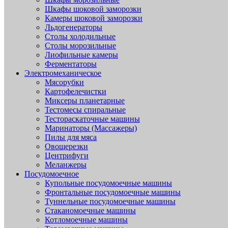
Шкафы шоковой заморозки
Камеры шоковой заморозки
Льдогенераторы
Столы холодильные
Столы морозильные
Лиофильные камеры
Ферментаторы
Электромеханическое
Мясорубки
Картофелечистки
Миксеры планетарные
Тестомесы спиральные
Тестораскаточные машины
Маринаторы (Массажеры)
Пилы для мяса
Овощерезки
Центрифуги
Меланжеры
Посудомоечное
Купольные посудомоечные машины
Фронтальные посудомоечные машины
Туннельные посудомоечные машины
Стаканомоечные машины
Котломоечные машины