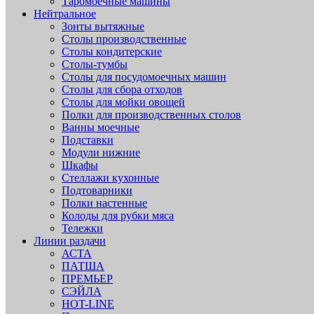
Таромоечные машины
Нейтральное
Зонты вытяжные
Столы производственные
Столы кондитерские
Столы-тумбы
Столы для посудомоечных машин
Столы для сбора отходов
Столы для мойки овощей
Полки для производственных столов
Ванны моечные
Подставки
Модули нижние
Шкафы
Стеллажи кухонные
Подтоварники
Полки настенные
Колоды для рубки мяса
Тележки
Линии раздачи
АСТА
ПАТША
ПРЕМЬЕР
СЭЙЛА
HOT-LINE