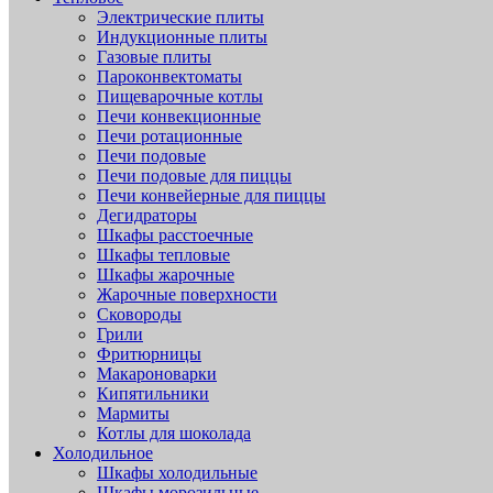
Электрические плиты
Индукционные плиты
Газовые плиты
Пароконвектоматы
Пищеварочные котлы
Печи конвекционные
Печи ротационные
Печи подовые
Печи подовые для пиццы
Печи конвейерные для пиццы
Дегидраторы
Шкафы расстоечные
Шкафы тепловые
Шкафы жарочные
Жарочные поверхности
Сковороды
Грили
Фритюрницы
Макароноварки
Кипятильники
Мармиты
Котлы для шоколада
Холодильное
Шкафы холодильные
Шкафы морозильные