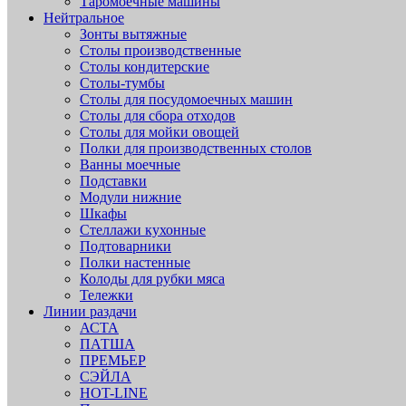
Таромоечные машины
Нейтральное
Зонты вытяжные
Столы производственные
Столы кондитерские
Столы-тумбы
Столы для посудомоечных машин
Столы для сбора отходов
Столы для мойки овощей
Полки для производственных столов
Ванны моечные
Подставки
Модули нижние
Шкафы
Стеллажи кухонные
Подтоварники
Полки настенные
Колоды для рубки мяса
Тележки
Линии раздачи
АСТА
ПАТША
ПРЕМЬЕР
СЭЙЛА
HOT-LINE