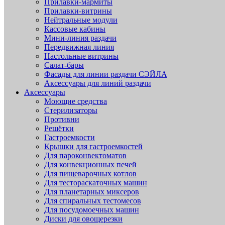
Прилавки-мармиты
Прилавки-витрины
Нейтральные модули
Кассовые кабины
Мини-линия раздачи
Передвижная линия
Настольные витрины
Салат-бары
Фасады для линии раздачи СЭЙЛА
Аксессуары для линий раздачи
Аксессуары
Моющие средства
Стерилизаторы
Противни
Решётки
Гастроемкости
Крышки для гастроемкостей
Для пароконвектоматов
Для конвекционных печей
Для пищеварочных котлов
Для тестораскаточных машин
Для планетарных миксеров
Для спиральных тестомесов
Для посудомоечных машин
Диски для овощерезки