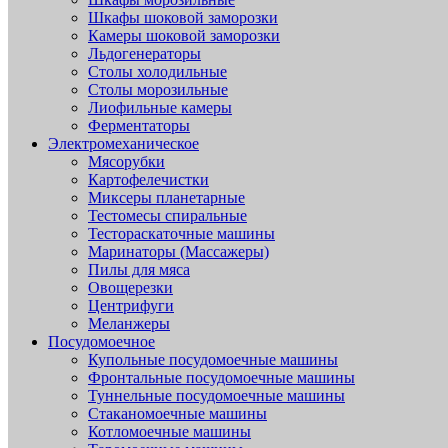
Шкафы шоковой заморозки
Камеры шоковой заморозки
Льдогенераторы
Столы холодильные
Столы морозильные
Лиофильные камеры
Ферментаторы
Электромеханическое
Мясорубки
Картофелечистки
Миксеры планетарные
Тестомесы спиральные
Тестораскаточные машины
Маринаторы (Массажеры)
Пилы для мяса
Овощерезки
Центрифуги
Меланжеры
Посудомоечное
Купольные посудомоечные машины
Фронтальные посудомоечные машины
Туннельные посудомоечные машины
Стаканомоечные машины
Котломоечные машины