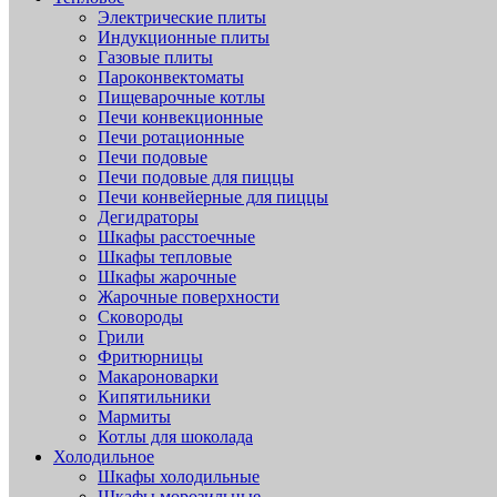
Электрические плиты
Индукционные плиты
Газовые плиты
Пароконвектоматы
Пищеварочные котлы
Печи конвекционные
Печи ротационные
Печи подовые
Печи подовые для пиццы
Печи конвейерные для пиццы
Дегидраторы
Шкафы расстоечные
Шкафы тепловые
Шкафы жарочные
Жарочные поверхности
Сковороды
Грили
Фритюрницы
Макароноварки
Кипятильники
Мармиты
Котлы для шоколада
Холодильное
Шкафы холодильные
Шкафы морозильные