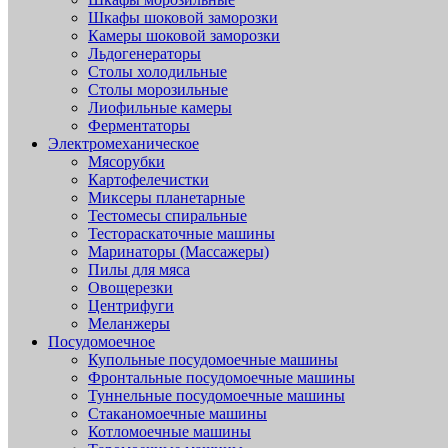
Шкафы шоковой заморозки
Камеры шоковой заморозки
Льдогенераторы
Столы холодильные
Столы морозильные
Лиофильные камеры
Ферментаторы
Электромеханическое
Мясорубки
Картофелечистки
Миксеры планетарные
Тестомесы спиральные
Тестораскаточные машины
Маринаторы (Массажеры)
Пилы для мяса
Овощерезки
Центрифуги
Меланжеры
Посудомоечное
Купольные посудомоечные машины
Фронтальные посудомоечные машины
Туннельные посудомоечные машины
Стаканомоечные машины
Котломоечные машины