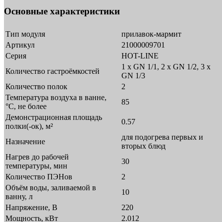
Основные характеристики
Тип модуля
прилавок-мармит
Артикул
21000009701
Серия
HOT-LINE
1 х GN 1/1, 2 х GN 1/2, 3 х
Количество гастроёмкостей
GN 1/3
Количество полок
2
Температура воздуха в ванне,
85
°С, не более
Демонстрационная площадь
0.57
полки(-ок), м²
для подогрева первых и
Назначение
вторых блюд
Нагрев до рабочей
30
температуры, мин
Количество ПЭНов
2
Объём воды, заливаемой в
10
ванну, л
Напряжение, В
220
Мощность, кВт
2.012