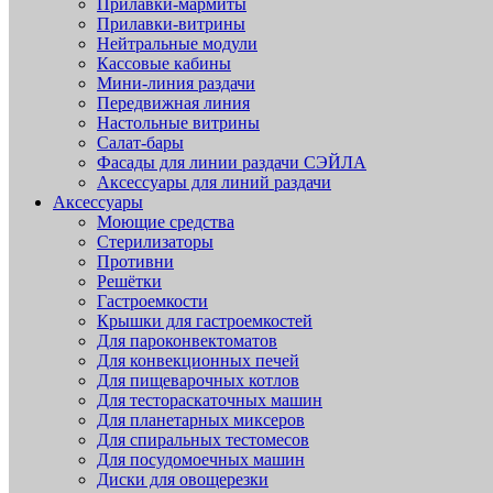
Прилавки-мармиты
Прилавки-витрины
Нейтральные модули
Кассовые кабины
Мини-линия раздачи
Передвижная линия
Настольные витрины
Салат-бары
Фасады для линии раздачи СЭЙЛА
Аксессуары для линий раздачи
Аксессуары
Моющие средства
Стерилизаторы
Противни
Решётки
Гастроемкости
Крышки для гастроемкостей
Для пароконвектоматов
Для конвекционных печей
Для пищеварочных котлов
Для тестораскаточных машин
Для планетарных миксеров
Для спиральных тестомесов
Для посудомоечных машин
Диски для овощерезки