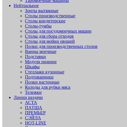
Таромоечные машины
Нейтральное
Зонты вытяжные
Столы производственные
Столы кондитерские
Столы-тумбы
Столы для посудомоечных машин
Столы для сбора отходов
Столы для мойки овощей
Полки для производственных столов
Ванны моечные
Подставки
Модули нижние
Шкафы
Стеллажи кухонные
Подтоварники
Полки настенные
Колоды для рубки мяса
Тележки
Линии раздачи
АСТА
ПАТША
ПРЕМЬЕР
СЭЙЛА
HOT-LINE