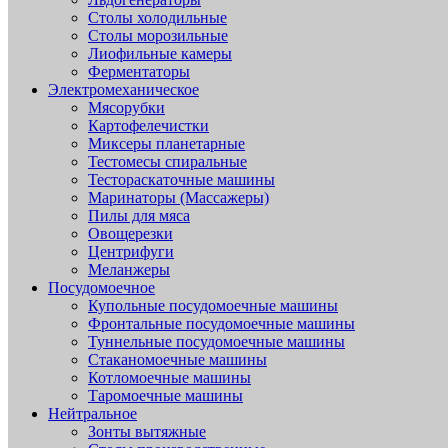
Столы холодильные
Столы морозильные
Лиофильные камеры
Ферментаторы
Электромеханическое
Мясорубки
Картофелечистки
Миксеры планетарные
Тестомесы спиральные
Тестораскаточные машины
Маринаторы (Массажеры)
Пилы для мяса
Овощерезки
Центрифуги
Меланжеры
Посудомоечное
Купольные посудомоечные машины
Фронтальные посудомоечные машины
Туннельные посудомоечные машины
Стаканомоечные машины
Котломоечные машины
Таромоечные машины
Нейтральное
Зонты вытяжные