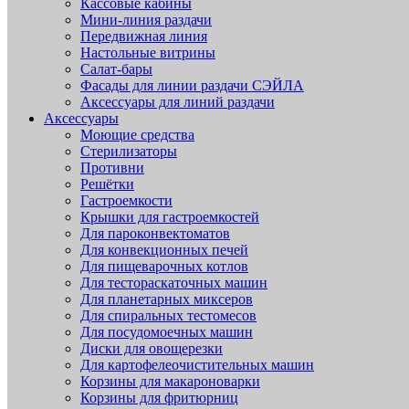
Кассовые кабины
Мини-линия раздачи
Передвижная линия
Настольные витрины
Салат-бары
Фасады для линии раздачи СЭЙЛА
Аксессуары для линий раздачи
Аксессуары
Моющие средства
Стерилизаторы
Противни
Решётки
Гастроемкости
Крышки для гастроемкостей
Для пароконвектоматов
Для конвекционных печей
Для пищеварочных котлов
Для тестораскаточных машин
Для планетарных миксеров
Для спиральных тестомесов
Для посудомоечных машин
Диски для овощерезки
Для картофелеочистительных машин
Корзины для макароноварки
Корзины для фритюрниц