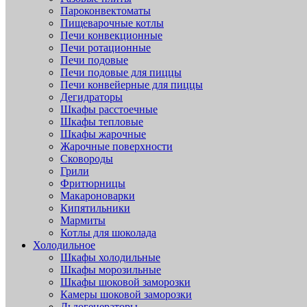
Пароконвектоматы
Пищеварочные котлы
Печи конвекционные
Печи ротационные
Печи подовые
Печи подовые для пиццы
Печи конвейерные для пиццы
Дегидраторы
Шкафы расстоечные
Шкафы тепловые
Шкафы жарочные
Жарочные поверхности
Сковороды
Грили
Фритюрницы
Макароноварки
Кипятильники
Мармиты
Котлы для шоколада
Холодильное
Шкафы холодильные
Шкафы морозильные
Шкафы шоковой заморозки
Камеры шоковой заморозки
Льдогенераторы