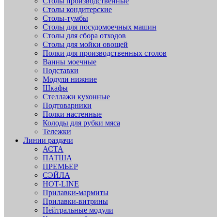
Столы производственные
Столы кондитерские
Столы-тумбы
Столы для посудомоечных машин
Столы для сбора отходов
Столы для мойки овощей
Полки для производственных столов
Ванны моечные
Подставки
Модули нижние
Шкафы
Стеллажи кухонные
Подтоварники
Полки настенные
Колоды для рубки мяса
Тележки
Линии раздачи
АСТА
ПАТША
ПРЕМЬЕР
СЭЙЛА
HOT-LINE
Прилавки-мармиты
Прилавки-витрины
Нейтральные модули