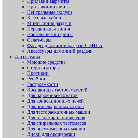
Прилавки-мармиты
Прилавки-витрины
Нейтральные модули
Кассовые кабины
Мини-линия раздачи
Передвижная линия
Настольные витрины
Салат-бары
Фасады для линии раздачи СЭЙЛА
Аксессуары для линий раздачи
Аксессуары
Моющие средства
Стерилизаторы
Противни
Решётки
Гастроемкости
Крышки для гастроемкостей
Для пароконвектоматов
Для конвекционных печей
Для пищеварочных котлов
Для тестораскаточных машин
Для планетарных миксеров
Для спиральных тестомесов
Для посудомоечных машин
Диски для овощерезки