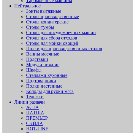
Таромоечные машины
Нейтральное
Зонты вытяжные
Столы производственные
Столы кондитерские
Столы-тумбы
Столы для посудомоечных машин
Столы для сбора отходов
Столы для мойки овощей
Полки для производственных столов
Ванны моечные
Подставки
Модули нижние
Шкафы
Стеллажи кухонные
Подтоварники
Полки настенные
Колоды для рубки мяса
Тележки
Линии раздачи
АСТА
ПАТША
ПРЕМЬЕР
СЭЙЛА
HOT-LINE