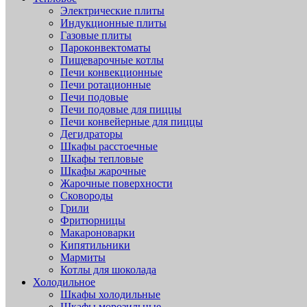
Электрические плиты
Индукционные плиты
Газовые плиты
Пароконвектоматы
Пищеварочные котлы
Печи конвекционные
Печи ротационные
Печи подовые
Печи подовые для пиццы
Печи конвейерные для пиццы
Дегидраторы
Шкафы расстоечные
Шкафы тепловые
Шкафы жарочные
Жарочные поверхности
Сковороды
Грили
Фритюрницы
Макароноварки
Кипятильники
Мармиты
Котлы для шоколада
Холодильное
Шкафы холодильные
Шкафы морозильные