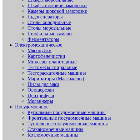
Шкафы шоковой заморозки
Камеры шоковой заморозки
Льдогенераторы
Столы холодильные
Столы морозильные
Лиофильные камеры
Ферментаторы
Электромеханическое
Мясорубки
Картофелечистки
Миксеры планетарные
Тестомесы спиральные
Тестораскаточные машины
Маринаторы (Массажеры)
Пилы для мяса
Овощерезки
Центрифуги
Меланжеры
Посудомоечное
Купольные посудомоечные машины
Фронтальные посудомоечные машины
Туннельные посудомоечные машины
Стаканомоечные машины
Котломоечные машины