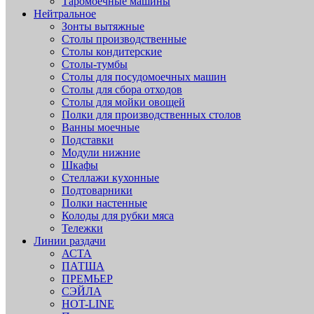
Таромоечные машины
Нейтральное
Зонты вытяжные
Столы производственные
Столы кондитерские
Столы-тумбы
Столы для посудомоечных машин
Столы для сбора отходов
Столы для мойки овощей
Полки для производственных столов
Ванны моечные
Подставки
Модули нижние
Шкафы
Стеллажи кухонные
Подтоварники
Полки настенные
Колоды для рубки мяса
Тележки
Линии раздачи
АСТА
ПАТША
ПРЕМЬЕР
СЭЙЛА
HOT-LINE