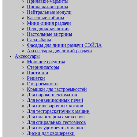
Прилавки-мармиты
Прилавки-витрины
Нейтральные модули
Кассовые кабины
Мини-линия раздачи
Передвижная линия
Настольные витрины
Салат-бары
Фасады для линии раздачи СЭЙЛА
Аксессуары для линий раздачи
Аксессуары
Моющие средства
Стерилизаторы
Противни
Решётки
Гастроемкости
Крышки для гастроемкостей
Для пароконвектоматов
Для конвекционных печей
Для пищеварочных котлов
Для тестораскаточных машин
Для планетарных миксеров
Для спиральных тестомесов
Для посудомоечных машин
Диски для овощерезки