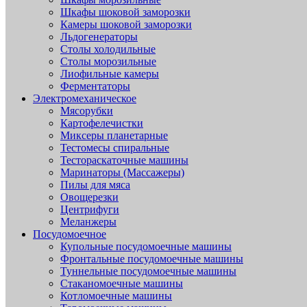
Шкафы шоковой заморозки
Камеры шоковой заморозки
Льдогенераторы
Столы холодильные
Столы морозильные
Лиофильные камеры
Ферментаторы
Электромеханическое
Мясорубки
Картофелечистки
Миксеры планетарные
Тестомесы спиральные
Тестораскаточные машины
Маринаторы (Массажеры)
Пилы для мяса
Овощерезки
Центрифуги
Меланжеры
Посудомоечное
Купольные посудомоечные машины
Фронтальные посудомоечные машины
Туннельные посудомоечные машины
Стаканомоечные машины
Котломоечные машины