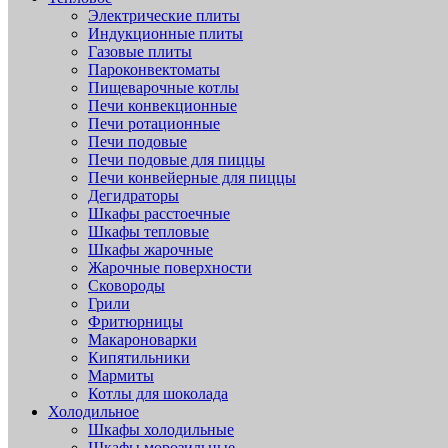
Электрические плиты
Индукционные плиты
Газовые плиты
Пароконвектоматы
Пищеварочные котлы
Печи конвекционные
Печи ротационные
Печи подовые
Печи подовые для пиццы
Печи конвейерные для пиццы
Дегидраторы
Шкафы расстоечные
Шкафы тепловые
Шкафы жарочные
Жарочные поверхности
Сковороды
Грили
Фритюрницы
Макароноварки
Кипятильники
Мармиты
Котлы для шоколада
Холодильное
Шкафы холодильные
Шкафы морозильные