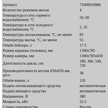
Артикул
71000019986
Количество режимов мытья
4
Температура в сети горячего
50, 60
водоснабжения, °C
Температура в сети холодного
5, 35
водоснабжения, °C
Температура ополаскивания, °С, не менее
85
Температура мытья, °С, не менее
55
Объём бойлера, л
17.5
Размер корзины (тележки), мм
1300х785
Размер камеры, мм
1300х785х650
180, 360, 540,
Длительность цикла, сек
720
Производительность котлов 650х650 мм,
38
шт/ч
Объём ванны, л
120
Подача ополаскивающего средства
автоматическая
Подача моющего средства
автоматическая
Напряжение, В
380
Мощность, кВт
22.5
Страна производства
Россия