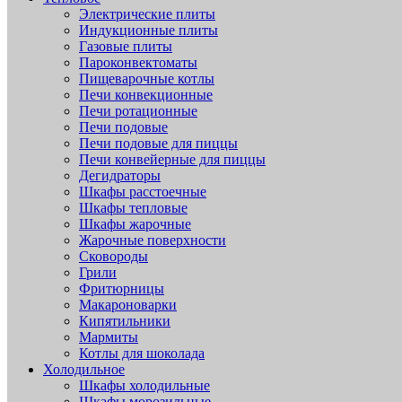
Электрические плиты
Индукционные плиты
Газовые плиты
Пароконвектоматы
Пищеварочные котлы
Печи конвекционные
Печи ротационные
Печи подовые
Печи подовые для пиццы
Печи конвейерные для пиццы
Дегидраторы
Шкафы расстоечные
Шкафы тепловые
Шкафы жарочные
Жарочные поверхности
Сковороды
Грили
Фритюрницы
Макароноварки
Кипятильники
Мармиты
Котлы для шоколада
Холодильное
Шкафы холодильные
Шкафы морозильные