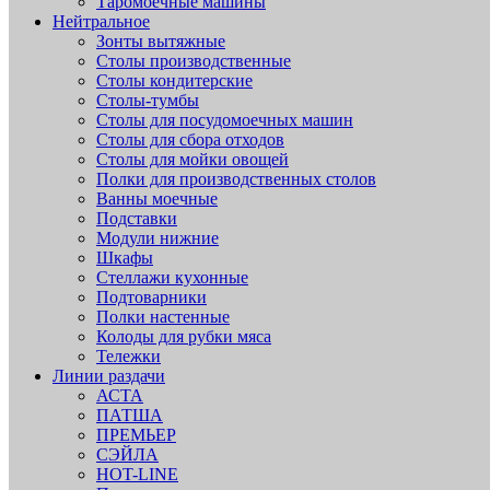
Таромоечные машины
Нейтральное
Зонты вытяжные
Столы производственные
Столы кондитерские
Столы-тумбы
Столы для посудомоечных машин
Столы для сбора отходов
Столы для мойки овощей
Полки для производственных столов
Ванны моечные
Подставки
Модули нижние
Шкафы
Стеллажи кухонные
Подтоварники
Полки настенные
Колоды для рубки мяса
Тележки
Линии раздачи
АСТА
ПАТША
ПРЕМЬЕР
СЭЙЛА
HOT-LINE