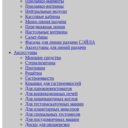
Прилавки-мармиты
Прилавки-витрины
Нейтральные модули
Кассовые кабины
Мини-линия раздачи
Передвижная линия
Настольные витрины
Салат-бары
Фасады для линии раздачи СЭЙЛА
Аксессуары для линий раздачи
Аксессуары
Моющие средства
Стерилизаторы
Противни
Решётки
Гастроемкости
Крышки для гастроемкостей
Для пароконвектоматов
Для конвекционных печей
Для пищеварочных котлов
Для тестораскаточных машин
Для планетарных миксеров
Для спиральных тестомесов
Для посудомоечных машин
Диски для овощерезки