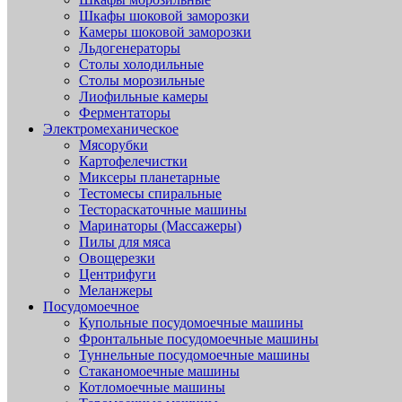
Шкафы шоковой заморозки
Камеры шоковой заморозки
Льдогенераторы
Столы холодильные
Столы морозильные
Лиофильные камеры
Ферментаторы
Электромеханическое
Мясорубки
Картофелечистки
Миксеры планетарные
Тестомесы спиральные
Тестораскаточные машины
Маринаторы (Массажеры)
Пилы для мяса
Овощерезки
Центрифуги
Меланжеры
Посудомоечное
Купольные посудомоечные машины
Фронтальные посудомоечные машины
Туннельные посудомоечные машины
Стаканомоечные машины
Котломоечные машины