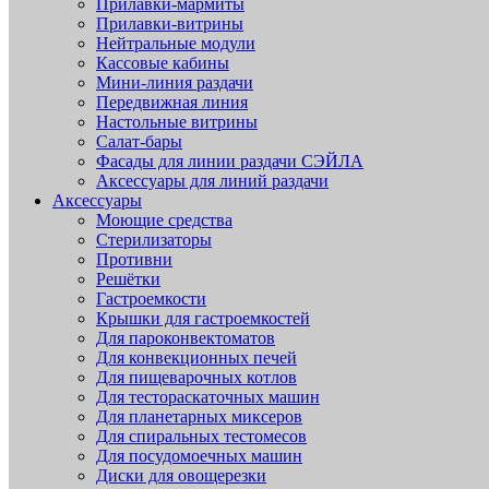
Прилавки-мармиты
Прилавки-витрины
Нейтральные модули
Кассовые кабины
Мини-линия раздачи
Передвижная линия
Настольные витрины
Салат-бары
Фасады для линии раздачи СЭЙЛА
Аксессуары для линий раздачи
Аксессуары
Моющие средства
Стерилизаторы
Противни
Решётки
Гастроемкости
Крышки для гастроемкостей
Для пароконвектоматов
Для конвекционных печей
Для пищеварочных котлов
Для тестораскаточных машин
Для планетарных миксеров
Для спиральных тестомесов
Для посудомоечных машин
Диски для овощерезки