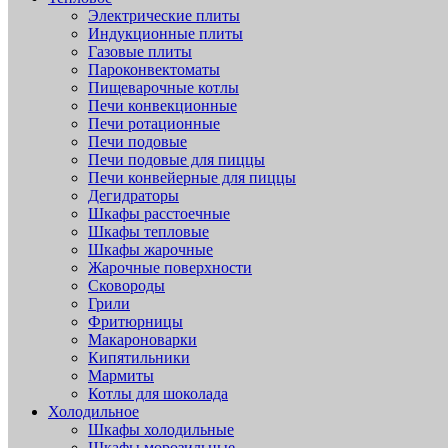
Электрические плиты
Индукционные плиты
Газовые плиты
Пароконвектоматы
Пищеварочные котлы
Печи конвекционные
Печи ротационные
Печи подовые
Печи подовые для пиццы
Печи конвейерные для пиццы
Дегидраторы
Шкафы расстоечные
Шкафы тепловые
Шкафы жарочные
Жарочные поверхности
Сковороды
Грили
Фритюрницы
Макароноварки
Кипятильники
Мармиты
Котлы для шоколада
Холодильное
Шкафы холодильные
Шкафы морозильные