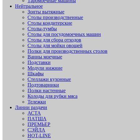
Таромоечные машины
Нейтральное
Зонты вытяжные
Столы производственные
Столы кондитерские
Столы-тумбы
Столы для посудомоечных машин
Столы для сбора отходов
Столы для мойки овощей
Полки для производственных столов
Ванны моечные
Подставки
Модули нижние
Шкафы
Стеллажи кухонные
Подтоварники
Полки настенные
Колоды для рубки мяса
Тележки
Линии раздачи
АСТА
ПАТША
ПРЕМЬЕР
СЭЙЛА
HOT-LINE