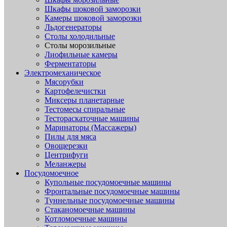
Шкафы шоковой заморозки
Камеры шоковой заморозки
Льдогенераторы
Столы холодильные
Столы морозильные
Лиофильные камеры
Ферментаторы
Электромеханическое
Мясорубки
Картофелечистки
Миксеры планетарные
Тестомесы спиральные
Тестораскаточные машины
Маринаторы (Массажеры)
Пилы для мяса
Овощерезки
Центрифуги
Меланжеры
Посудомоечное
Купольные посудомоечные машины
Фронтальные посудомоечные машины
Туннельные посудомоечные машины
Стаканомоечные машины
Котломоечные машины