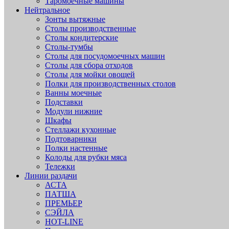
Таромоечные машины
Нейтральное
Зонты вытяжные
Столы производственные
Столы кондитерские
Столы-тумбы
Столы для посудомоечных машин
Столы для сбора отходов
Столы для мойки овощей
Полки для производственных столов
Ванны моечные
Подставки
Модули нижние
Шкафы
Стеллажи кухонные
Подтоварники
Полки настенные
Колоды для рубки мяса
Тележки
Линии раздачи
АСТА
ПАТША
ПРЕМЬЕР
СЭЙЛА
HOT-LINE