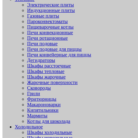
Электрические плиты
Индукционные плиты
Газовые плиты
Пароконвектоматы
Пищеварочные котлы
Печи конвекционные
Печи ротационные
Печи подовые
Печи подовые для пиццы
Печи конвейерные для пиццы
Дегидраторы
Шкафы расстоечные
Шкафы тепловые
Шкафы жарочные
Жарочные поверхности
Сковороды
Грили
Фритюрницы
Макароноварки
Кипятильники
Мармиты
Котлы для шоколада
Холодильное
Шкафы холодильные
Шкафы морозильные