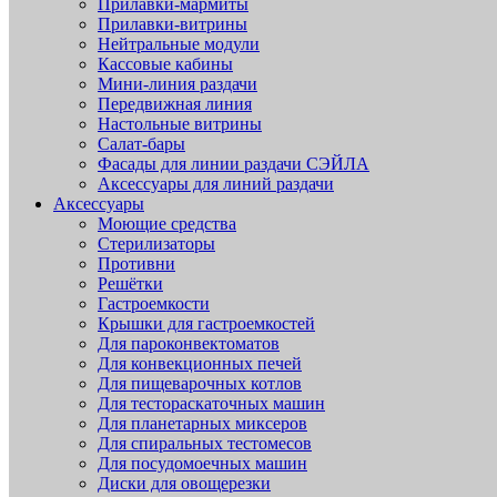
Прилавки-мармиты
Прилавки-витрины
Нейтральные модули
Кассовые кабины
Мини-линия раздачи
Передвижная линия
Настольные витрины
Салат-бары
Фасады для линии раздачи СЭЙЛА
Аксессуары для линий раздачи
Аксессуары
Моющие средства
Стерилизаторы
Противни
Решётки
Гастроемкости
Крышки для гастроемкостей
Для пароконвектоматов
Для конвекционных печей
Для пищеварочных котлов
Для тестораскаточных машин
Для планетарных миксеров
Для спиральных тестомесов
Для посудомоечных машин
Диски для овощерезки