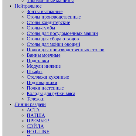
Таромоечные машины
Нейтральное
Зонты вытяжные
Столы производственные
Столы кондитерские
Столы-тумбы
Столы для посудомоечных машин
Столы для сбора отходов
Столы для мойки овощей
Полки для производственных столов
Ванны моечные
Подставки
Модули нижние
Шкафы
Стеллажи кухонные
Подтоварники
Полки настенные
Колоды для рубки мяса
Тележки
Линии раздачи
АСТА
ПАТША
ПРЕМЬЕР
СЭЙЛА
HOT-LINE