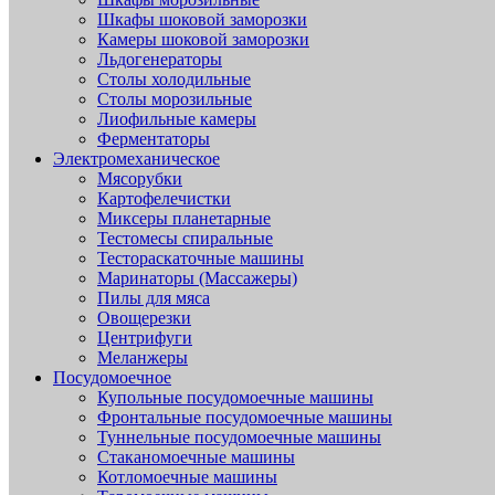
Шкафы шоковой заморозки
Камеры шоковой заморозки
Льдогенераторы
Столы холодильные
Столы морозильные
Лиофильные камеры
Ферментаторы
Электромеханическое
Мясорубки
Картофелечистки
Миксеры планетарные
Тестомесы спиральные
Тестораскаточные машины
Маринаторы (Массажеры)
Пилы для мяса
Овощерезки
Центрифуги
Меланжеры
Посудомоечное
Купольные посудомоечные машины
Фронтальные посудомоечные машины
Туннельные посудомоечные машины
Стаканомоечные машины
Котломоечные машины