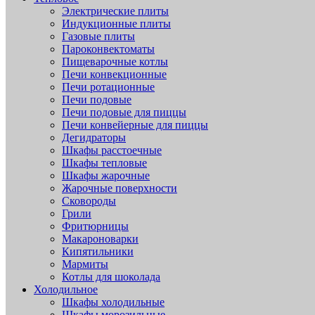
Электрические плиты
Индукционные плиты
Газовые плиты
Пароконвектоматы
Пищеварочные котлы
Печи конвекционные
Печи ротационные
Печи подовые
Печи подовые для пиццы
Печи конвейерные для пиццы
Дегидраторы
Шкафы расстоечные
Шкафы тепловые
Шкафы жарочные
Жарочные поверхности
Сковороды
Грили
Фритюрницы
Макароноварки
Кипятильники
Мармиты
Котлы для шоколада
Холодильное
Шкафы холодильные
Шкафы морозильные