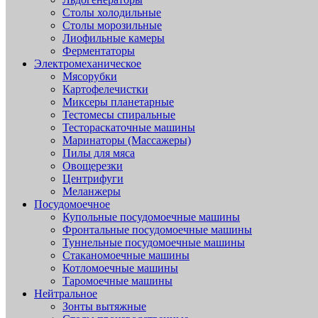
Столы холодильные
Столы морозильные
Лиофильные камеры
Ферментаторы
Электромеханическое
Мясорубки
Картофелечистки
Миксеры планетарные
Тестомесы спиральные
Тестораскаточные машины
Маринаторы (Массажеры)
Пилы для мяса
Овощерезки
Центрифуги
Меланжеры
Посудомоечное
Купольные посудомоечные машины
Фронтальные посудомоечные машины
Туннельные посудомоечные машины
Стаканомоечные машины
Котломоечные машины
Таромоечные машины
Нейтральное
Зонты вытяжные