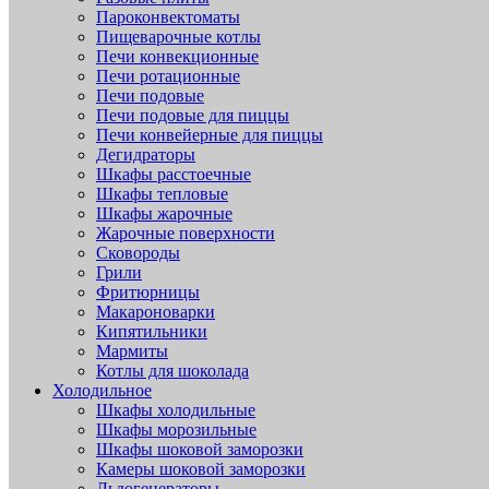
Пароконвектоматы
Пищеварочные котлы
Печи конвекционные
Печи ротационные
Печи подовые
Печи подовые для пиццы
Печи конвейерные для пиццы
Дегидраторы
Шкафы расстоечные
Шкафы тепловые
Шкафы жарочные
Жарочные поверхности
Сковороды
Грили
Фритюрницы
Макароноварки
Кипятильники
Мармиты
Котлы для шоколада
Холодильное
Шкафы холодильные
Шкафы морозильные
Шкафы шоковой заморозки
Камеры шоковой заморозки
Льдогенераторы