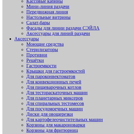
Кассовые кабины
Мини-линия раздачи
Передвижная линия
Настольные витрины
Салат-бары
Фасады для линии раздачи СЭЙЛА
Аксессуары для линий раздачи
Аксессуары
Моющие средства
Стерилизаторы
Противни
Решётки
Гастроемкости
Крышки для гастроемкостей
Для пароконвектоматов
Для конвекционных печей
Для пищеварочных котлов
Для тестораскаточных машин
Для планетарных миксеров
Для спиральных тестомесов
Для посудомоечных машин
Диски для овощерезки
Для картофелеочистительных машин
Корзины для макароноварки
Корзины для фритюрниц