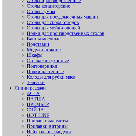
Столы производственные
Столы кондитерские
Столы-тумбы
Столы для посудомоечных машин
Столы для сбора отходов
Столы для мойки овощей
Полки для производственных столов
Ванны моечные
Подставки
Модули нижние
Шкафы
Стеллажи кухонные
Подтоварники
Полки настенные
Колоды для рубки мяса
Тележки
Линии раздачи
АСТА
ПАТША
ПРЕМЬЕР
СЭЙЛА
HOT-LINE
Прилавки-мармиты
Прилавки-витрины
Нейтральные модули