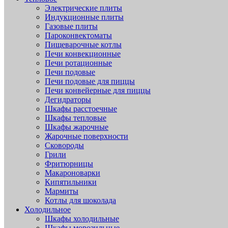
Электрические плиты
Индукционные плиты
Газовые плиты
Пароконвектоматы
Пищеварочные котлы
Печи конвекционные
Печи ротационные
Печи подовые
Печи подовые для пиццы
Печи конвейерные для пиццы
Дегидраторы
Шкафы расстоечные
Шкафы тепловые
Шкафы жарочные
Жарочные поверхности
Сковороды
Грили
Фритюрницы
Макароноварки
Кипятильники
Мармиты
Котлы для шоколада
Холодильное
Шкафы холодильные
Шкафы морозильные