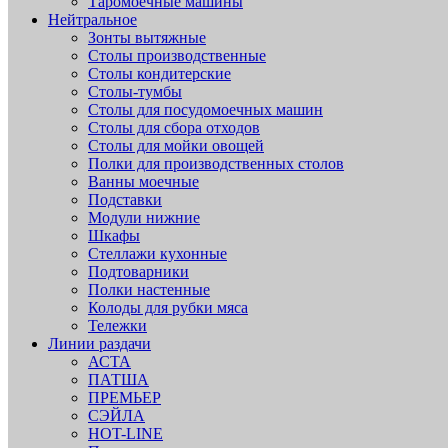
Таромоечные машины
Нейтральное
Зонты вытяжные
Столы производственные
Столы кондитерские
Столы-тумбы
Столы для посудомоечных машин
Столы для сбора отходов
Столы для мойки овощей
Полки для производственных столов
Ванны моечные
Подставки
Модули нижние
Шкафы
Стеллажи кухонные
Подтоварники
Полки настенные
Колоды для рубки мяса
Тележки
Линии раздачи
АСТА
ПАТША
ПРЕМЬЕР
СЭЙЛА
HOT-LINE