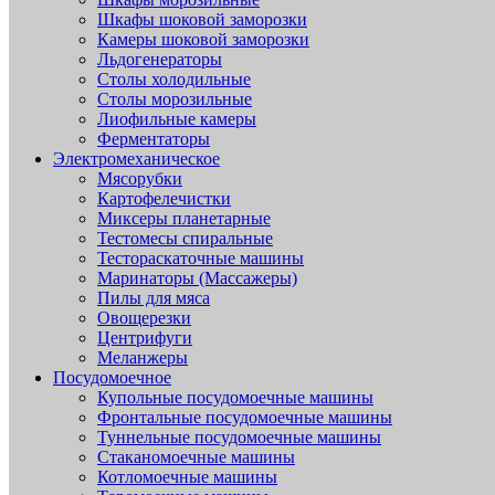
Шкафы шоковой заморозки
Камеры шоковой заморозки
Льдогенераторы
Столы холодильные
Столы морозильные
Лиофильные камеры
Ферментаторы
Электромеханическое
Мясорубки
Картофелечистки
Миксеры планетарные
Тестомесы спиральные
Тестораскаточные машины
Маринаторы (Массажеры)
Пилы для мяса
Овощерезки
Центрифуги
Меланжеры
Посудомоечное
Купольные посудомоечные машины
Фронтальные посудомоечные машины
Туннельные посудомоечные машины
Стаканомоечные машины
Котломоечные машины