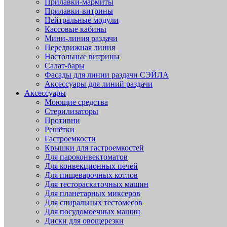
Прилавки-мармиты
Прилавки-витрины
Нейтральные модули
Кассовые кабины
Мини-линия раздачи
Передвижная линия
Настольные витрины
Салат-бары
Фасады для линии раздачи СЭЙЛА
Аксессуары для линий раздачи
Аксессуары
Моющие средства
Стерилизаторы
Противни
Решётки
Гастроемкости
Крышки для гастроемкостей
Для пароконвектоматов
Для конвекционных печей
Для пищеварочных котлов
Для тестораскаточных машин
Для планетарных миксеров
Для спиральных тестомесов
Для посудомоечных машин
Диски для овощерезки