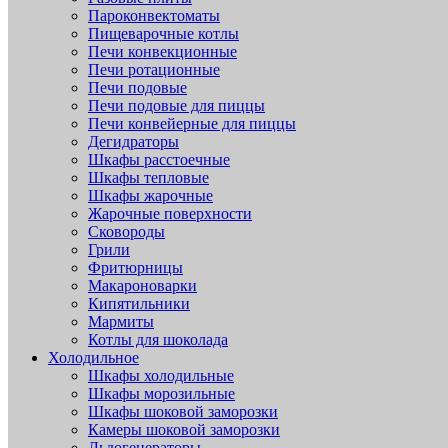
Пароконвектоматы
Пищеварочные котлы
Печи конвекционные
Печи ротационные
Печи подовые
Печи подовые для пиццы
Печи конвейерные для пиццы
Дегидраторы
Шкафы расстоечные
Шкафы тепловые
Шкафы жарочные
Жарочные поверхности
Сковороды
Грили
Фритюрницы
Макароноварки
Кипятильники
Мармиты
Котлы для шоколада
Холодильное
Шкафы холодильные
Шкафы морозильные
Шкафы шоковой заморозки
Камеры шоковой заморозки
Льдогенераторы