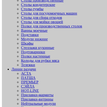
Столы производственные
Столы кондитерские
Столы-тумбы
Столы для посудомоечных машин
Столы для сбора отходов
Столы для мойки овощей
Полки для производственных столов
Ванны моечные
Подставки
Модули нижние
Шкафы
Стеллажи кухонные
Подтоварники
Полки настенные
Колоды для рубки мяса
Тележки
Линии раздачи
АСТА
ПАТША
ПРЕМЬЕР
СЭЙЛА
HOT-LINE
Прилавки-мармиты
Прилавки-витрины
Нейтральные модули