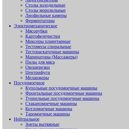
Столы холодильные
Столы морозильные
Лиофильные камеры
Ферментаторы
Электромеханическое
Мясорубки
Картофелечистки
Миксеры планетарные
Тестомесы спиральные
Тестораскаточные машины
Маринаторы (Массажеры)
Пилы для мяса
Овощерезки
Центрифуги
Меланжеры
Посудомоечное
Купольные посудомоечные машины
Фронтальные посудомоечные машины
Туннельные посудомоечные машины
Стаканомоечные машины
Котломоечные машины
Таромоечные машины
Нейтральное
Зонты вытяжные