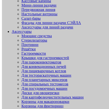
Кассовые кабины
Мини-линия раздачи
Передвижная линия
Настольные витрины
Салат-бары
Фасады для линии раздачи СЭЙЛА
Аксессуары для линий раздачи
Аксессуары
Моющие средства
Стерилизаторы
Противни
Решётки
Гастроемкости
Крышки для гастроемкостей
Для пароконвектоматов
Для конвекционных печей
Для пищеварочных котлов
Для тестораскаточных машин
Для планетарных миксеров
Для спиральных тестомесов
Для посудомоечных машин
Диски для овощерезки
Для картофелеочистительных машин
Корзины для макароноварки
Корзины для фритюрниц