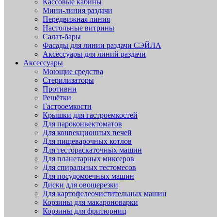
Кассовые кабины
Мини-линия раздачи
Передвижная линия
Настольные витрины
Салат-бары
Фасады для линии раздачи СЭЙЛА
Аксессуары для линий раздачи
Аксессуары
Моющие средства
Стерилизаторы
Противни
Решётки
Гастроемкости
Крышки для гастроемкостей
Для пароконвектоматов
Для конвекционных печей
Для пищеварочных котлов
Для тестораскаточных машин
Для планетарных миксеров
Для спиральных тестомесов
Для посудомоечных машин
Диски для овощерезки
Для картофелеочистительных машин
Корзины для макароноварки
Корзины для фритюрниц