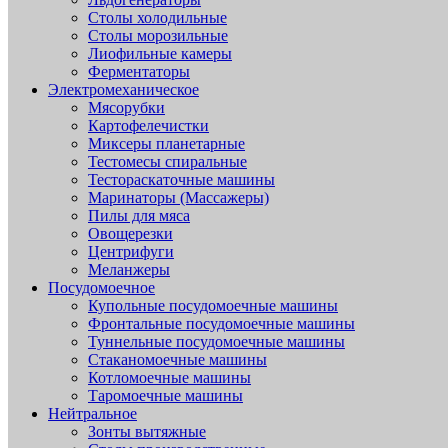
Столы холодильные
Столы морозильные
Лиофильные камеры
Ферментаторы
Электромеханическое
Мясорубки
Картофелечистки
Миксеры планетарные
Тестомесы спиральные
Тестораскаточные машины
Маринаторы (Массажеры)
Пилы для мяса
Овощерезки
Центрифуги
Меланжеры
Посудомоечное
Купольные посудомоечные машины
Фронтальные посудомоечные машины
Туннельные посудомоечные машины
Стаканомоечные машины
Котломоечные машины
Таромоечные машины
Нейтральное
Зонты вытяжные