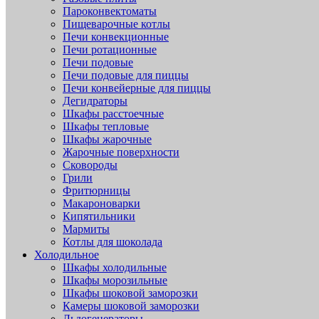
Пароконвектоматы
Пищеварочные котлы
Печи конвекционные
Печи ротационные
Печи подовые
Печи подовые для пиццы
Печи конвейерные для пиццы
Дегидраторы
Шкафы расстоечные
Шкафы тепловые
Шкафы жарочные
Жарочные поверхности
Сковороды
Грили
Фритюрницы
Макароноварки
Кипятильники
Мармиты
Котлы для шоколада
Холодильное
Шкафы холодильные
Шкафы морозильные
Шкафы шоковой заморозки
Камеры шоковой заморозки
Льдогенераторы