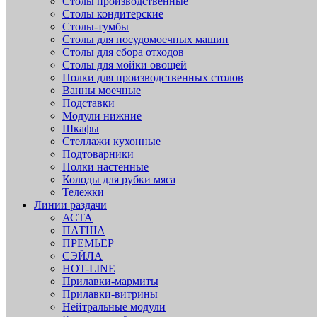
Столы производственные
Столы кондитерские
Столы-тумбы
Столы для посудомоечных машин
Столы для сбора отходов
Столы для мойки овощей
Полки для производственных столов
Ванны моечные
Подставки
Модули нижние
Шкафы
Стеллажи кухонные
Подтоварники
Полки настенные
Колоды для рубки мяса
Тележки
Линии раздачи
АСТА
ПАТША
ПРЕМЬЕР
СЭЙЛА
HOT-LINE
Прилавки-мармиты
Прилавки-витрины
Нейтральные модули