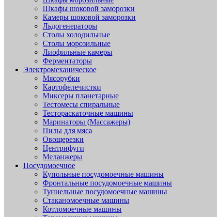
Шкафы шоковой заморозки
Камеры шоковой заморозки
Льдогенераторы
Столы холодильные
Столы морозильные
Лиофильные камеры
Ферментаторы
Электромеханическое
Мясорубки
Картофелечистки
Миксеры планетарные
Тестомесы спиральные
Тестораскаточные машины
Маринаторы (Массажеры)
Пилы для мяса
Овощерезки
Центрифуги
Меланжеры
Посудомоечное
Купольные посудомоечные машины
Фронтальные посудомоечные машины
Туннельные посудомоечные машины
Стаканомоечные машины
Котломоечные машины