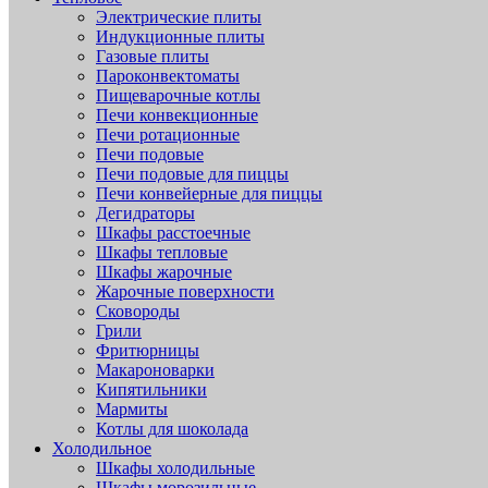
Электрические плиты
Индукционные плиты
Газовые плиты
Пароконвектоматы
Пищеварочные котлы
Печи конвекционные
Печи ротационные
Печи подовые
Печи подовые для пиццы
Печи конвейерные для пиццы
Дегидраторы
Шкафы расстоечные
Шкафы тепловые
Шкафы жарочные
Жарочные поверхности
Сковороды
Грили
Фритюрницы
Макароноварки
Кипятильники
Мармиты
Котлы для шоколада
Холодильное
Шкафы холодильные
Шкафы морозильные