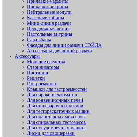
Прилавки-мармиты
Прилавки-витрины
Нейтральные модули
Кассовые кабины
Мини-линия раздачи
Передвижная линия
Настольные витрины
Салат-бары
Фасады для линии раздачи СЭЙЛА
Аксессуары для линий раздачи
Аксессуары
Моющие средства
Стерилизаторы
Противни
Решётки
Гастроемкости
Крышки для гастроемкостей
Для пароконвектоматов
Для конвекционных печей
Для пищеварочных котлов
Для тестораскаточных машин
Для планетарных миксеров
Для спиральных тестомесов
Для посудомоечных машин
Диски для овощерезки