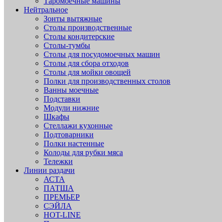
Таромоечные машины
Нейтральное
Зонты вытяжные
Столы производственные
Столы кондитерские
Столы-тумбы
Столы для посудомоечных машин
Столы для сбора отходов
Столы для мойки овощей
Полки для производственных столов
Ванны моечные
Подставки
Модули нижние
Шкафы
Стеллажи кухонные
Подтоварники
Полки настенные
Колоды для рубки мяса
Тележки
Линии раздачи
АСТА
ПАТША
ПРЕМЬЕР
СЭЙЛА
HOT-LINE