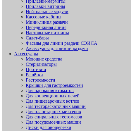
Прилавки-мармиты
Прилавки-витрины
Нейтральные модули
Кассовые кабины
Мини-линия раздачи
Передвижная линия
Настольные витрины
Салат-бары
Фасады для линии раздачи СЭЙЛА
Аксессуары для линий раздачи
Аксессуары
Моющие средства
Стерилизаторы
Противни
Решётки
Гастроемкости
Крышки для гастроемкостей
Для пароконвектоматов
Для конвекционных печей
Для пищеварочных котлов
Для тестораскаточных машин
Для планетарных миксеров
Для спиральных тестомесов
Для посудомоечных машин
Диски для овощерезки