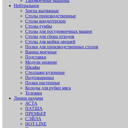
Таромоечные машины
Нейтральное
Зонты вытяжные
Столы производственные
Столы кондитерские
Столы-тумбы
Столы для посудомоечных машин
Столы для сбора отходов
Столы для мойки овощей
Полки для производственных столов
Ванны моечные
Подставки
Модули нижние
Шкафы
Стеллажи кухонные
Подтоварники
Полки настенные
Колоды для рубки мяса
Тележки
Линии раздачи
АСТА
ПАТША
ПРЕМЬЕР
СЭЙЛА
HOT-LINE