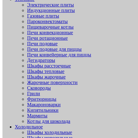
Электрические плиты
Индукционные плиты
Газовые плиты
Пароконвектоматы
Пищеварочные котлы
Печи конвекционные
Печи ротационные
Печи подовые
Печи подовые для пиццы
Печи конвейерные для пиццы
Дегидраторы
Шкафы расстоечные
Шкафы тепловые
Шкафы жарочные
Жарочные поверхности
Сковороды
Грили
Фритюрницы
Макароноварки
Кипятильники
Мармиты
Котлы для шоколада
Холодильное
Шкафы холодильные
Шкафы морозильные