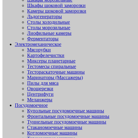
Шкафы шоковой заморозки
Камеры шоковой заморозки
Льдогенераторы
Столы холодильные
Столы морозильные
Лиофильные камеры
Ферментаторы
Электромеханическое
Мясорубки
Картофелечистки
Миксеры планетарные
Тестомесы спиральные
Тестораскаточные машины
Маринаторы (Массажеры)
Пилы для мяса
Овощерезки
Центрифуги
Меланжеры
Посудомоечное
Купольные посудомоечные машины
Фронтальные посудомоечные машины
Туннельные посудомоечные машины
Стаканомоечные машины
Котломоечные машины