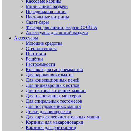
Кассовые кабины
Мини-линия раздачи
Передвижная линия
Настольные витрины
Салат-бары
Фасады для линии раздачи СЭЙЛА
Аксессуары для линий раздачи
Аксессуары
Моющие средства
Стерилизаторы
Противни
Решётки
Гастроемкости
Крышки для гастроемкостей
Для пароконвектоматов
Для конвекционных печей
Для пищеварочных котлов
Для тестораскаточных машин
Для планетарных миксеров
Для спиральных тестомесов
Для посудомоечных машин
Диски для овощерезки
Для картофелеочистительных машин
Корзины для макароноварки
Корзины для фритюрниц