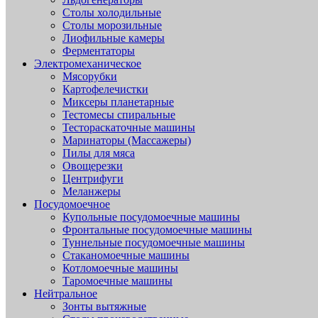
Столы холодильные
Столы морозильные
Лиофильные камеры
Ферментаторы
Электромеханическое
Мясорубки
Картофелечистки
Миксеры планетарные
Тестомесы спиральные
Тестораскаточные машины
Маринаторы (Массажеры)
Пилы для мяса
Овощерезки
Центрифуги
Меланжеры
Посудомоечное
Купольные посудомоечные машины
Фронтальные посудомоечные машины
Туннельные посудомоечные машины
Стаканомоечные машины
Котломоечные машины
Таромоечные машины
Нейтральное
Зонты вытяжные