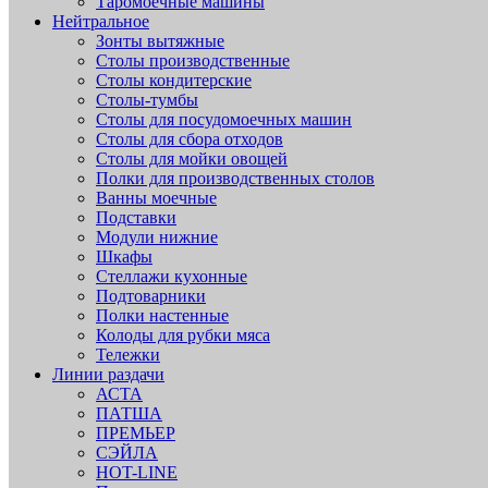
Таромоечные машины
Нейтральное
Зонты вытяжные
Столы производственные
Столы кондитерские
Столы-тумбы
Столы для посудомоечных машин
Столы для сбора отходов
Столы для мойки овощей
Полки для производственных столов
Ванны моечные
Подставки
Модули нижние
Шкафы
Стеллажи кухонные
Подтоварники
Полки настенные
Колоды для рубки мяса
Тележки
Линии раздачи
АСТА
ПАТША
ПРЕМЬЕР
СЭЙЛА
HOT-LINE