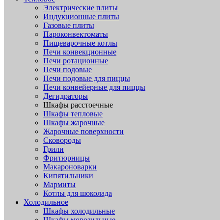
Электрические плиты
Индукционные плиты
Газовые плиты
Пароконвектоматы
Пищеварочные котлы
Печи конвекционные
Печи ротационные
Печи подовые
Печи подовые для пиццы
Печи конвейерные для пиццы
Дегидраторы
Шкафы расстоечные
Шкафы тепловые
Шкафы жарочные
Жарочные поверхности
Сковороды
Грили
Фритюрницы
Макароноварки
Кипятильники
Мармиты
Котлы для шоколада
Холодильное
Шкафы холодильные
Шкафы морозильные