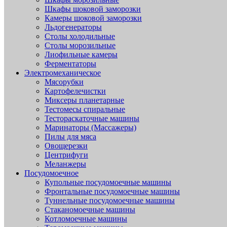
Шкафы шоковой заморозки
Камеры шоковой заморозки
Льдогенераторы
Столы холодильные
Столы морозильные
Лиофильные камеры
Ферментаторы
Электромеханическое
Мясорубки
Картофелечистки
Миксеры планетарные
Тестомесы спиральные
Тестораскаточные машины
Маринаторы (Массажеры)
Пилы для мяса
Овощерезки
Центрифуги
Меланжеры
Посудомоечное
Купольные посудомоечные машины
Фронтальные посудомоечные машины
Туннельные посудомоечные машины
Стаканомоечные машины
Котломоечные машины