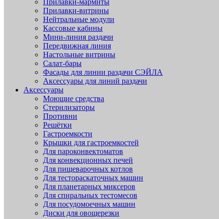
Прилавки-мармиты
Прилавки-витрины
Нейтральные модули
Кассовые кабины
Мини-линия раздачи
Передвижная линия
Настольные витрины
Салат-бары
Фасады для линии раздачи СЭЙЛА
Аксессуары для линий раздачи
Аксессуары
Моющие средства
Стерилизаторы
Противни
Решётки
Гастроемкости
Крышки для гастроемкостей
Для пароконвектоматов
Для конвекционных печей
Для пищеварочных котлов
Для тестораскаточных машин
Для планетарных миксеров
Для спиральных тестомесов
Для посудомоечных машин
Диски для овощерезки