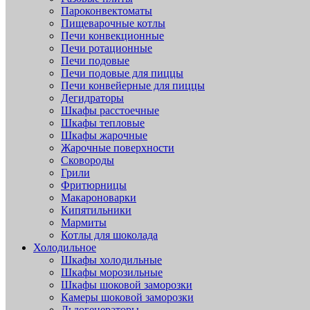
Пароконвектоматы
Пищеварочные котлы
Печи конвекционные
Печи ротационные
Печи подовые
Печи подовые для пиццы
Печи конвейерные для пиццы
Дегидраторы
Шкафы расстоечные
Шкафы тепловые
Шкафы жарочные
Жарочные поверхности
Сковороды
Грили
Фритюрницы
Макароноварки
Кипятильники
Мармиты
Котлы для шоколада
Холодильное
Шкафы холодильные
Шкафы морозильные
Шкафы шоковой заморозки
Камеры шоковой заморозки
Льдогенераторы