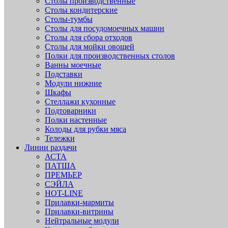
Столы производственные
Столы кондитерские
Столы-тумбы
Столы для посудомоечных машин
Столы для сбора отходов
Столы для мойки овощей
Полки для производственных столов
Ванны моечные
Подставки
Модули нижние
Шкафы
Стеллажи кухонные
Подтоварники
Полки настенные
Колоды для рубки мяса
Тележки
Линии раздачи
АСТА
ПАТША
ПРЕМЬЕР
СЭЙЛА
HOT-LINE
Прилавки-мармиты
Прилавки-витрины
Нейтральные модули