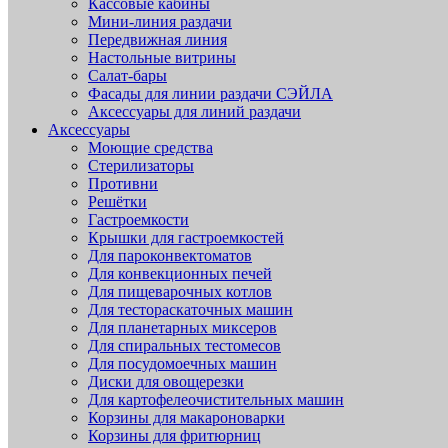
Кассовые кабины
Мини-линия раздачи
Передвижная линия
Настольные витрины
Салат-бары
Фасады для линии раздачи СЭЙЛА
Аксессуары для линий раздачи
Аксессуары
Моющие средства
Стерилизаторы
Противни
Решётки
Гастроемкости
Крышки для гастроемкостей
Для пароконвектоматов
Для конвекционных печей
Для пищеварочных котлов
Для тестораскаточных машин
Для планетарных миксеров
Для спиральных тестомесов
Для посудомоечных машин
Диски для овощерезки
Для картофелеочистительных машин
Корзины для макароноварки
Корзины для фритюрниц