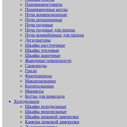
Пароконвектоматы
Пищеварочные котлы
Печи конвекционные
Печи ротационные
Печи подовые
Печи подовые для пиццы
Печи конвейерные для пиццы
Дегидраторы
Шкафы расстоечные
Шкафы тепловые
Шкафы жарочные
Жарочные поверхности
Сковороды
Грили
Фритюрницы
Макароноварки
Кипятильники
Мармиты
Котлы для шоколада
Холодильное
Шкафы холодильные
Шкафы морозильные
Шкафы шоковой заморозки
Камеры шоковой заморозки
Льдогенераторы