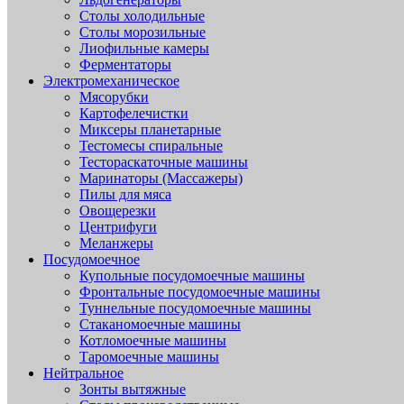
Столы холодильные
Столы морозильные
Лиофильные камеры
Ферментаторы
Электромеханическое
Мясорубки
Картофелечистки
Миксеры планетарные
Тестомесы спиральные
Тестораскаточные машины
Маринаторы (Массажеры)
Пилы для мяса
Овощерезки
Центрифуги
Меланжеры
Посудомоечное
Купольные посудомоечные машины
Фронтальные посудомоечные машины
Туннельные посудомоечные машины
Стаканомоечные машины
Котломоечные машины
Таромоечные машины
Нейтральное
Зонты вытяжные