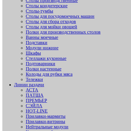
Столы производственные
Столы кондитерские
Столы-тумбы
Столы для посудомоечных машин
Столы для сбора отходов
Столы для мойки овощей
Полки для производственных столов
Ванны моечные
Подставки
Модули нижние
Шкафы
Стеллажи кухонные
Подтоварники
Полки настенные
Колоды для рубки мяса
Тележки
Линии раздачи
АСТА
ПАТША
ПРЕМЬЕР
СЭЙЛА
HOT-LINE
Прилавки-мармиты
Прилавки-витрины
Нейтральные модули