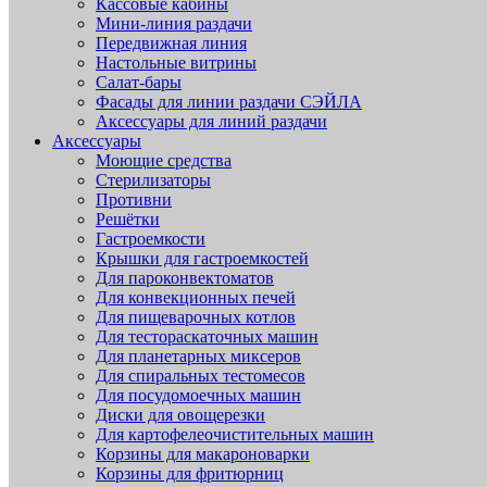
Кассовые кабины
Мини-линия раздачи
Передвижная линия
Настольные витрины
Салат-бары
Фасады для линии раздачи СЭЙЛА
Аксессуары для линий раздачи
Аксессуары
Моющие средства
Стерилизаторы
Противни
Решётки
Гастроемкости
Крышки для гастроемкостей
Для пароконвектоматов
Для конвекционных печей
Для пищеварочных котлов
Для тестораскаточных машин
Для планетарных миксеров
Для спиральных тестомесов
Для посудомоечных машин
Диски для овощерезки
Для картофелеочистительных машин
Корзины для макароноварки
Корзины для фритюрниц