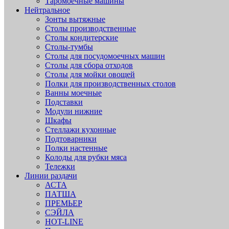
Таромоечные машины
Нейтральное
Зонты вытяжные
Столы производственные
Столы кондитерские
Столы-тумбы
Столы для посудомоечных машин
Столы для сбора отходов
Столы для мойки овощей
Полки для производственных столов
Ванны моечные
Подставки
Модули нижние
Шкафы
Стеллажи кухонные
Подтоварники
Полки настенные
Колоды для рубки мяса
Тележки
Линии раздачи
АСТА
ПАТША
ПРЕМЬЕР
СЭЙЛА
HOT-LINE