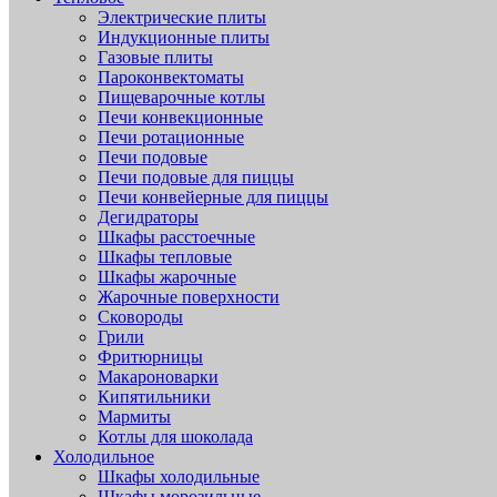
Электрические плиты
Индукционные плиты
Газовые плиты
Пароконвектоматы
Пищеварочные котлы
Печи конвекционные
Печи ротационные
Печи подовые
Печи подовые для пиццы
Печи конвейерные для пиццы
Дегидраторы
Шкафы расстоечные
Шкафы тепловые
Шкафы жарочные
Жарочные поверхности
Сковороды
Грили
Фритюрницы
Макароноварки
Кипятильники
Мармиты
Котлы для шоколада
Холодильное
Шкафы холодильные
Шкафы морозильные