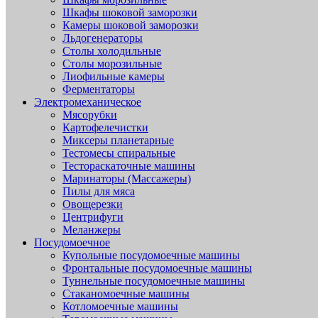
Шкафы шоковой заморозки
Камеры шоковой заморозки
Льдогенераторы
Столы холодильные
Столы морозильные
Лиофильные камеры
Ферментаторы
Электромеханическое
Мясорубки
Картофелечистки
Миксеры планетарные
Тестомесы спиральные
Тестораскаточные машины
Маринаторы (Массажеры)
Пилы для мяса
Овощерезки
Центрифуги
Меланжеры
Посудомоечное
Купольные посудомоечные машины
Фронтальные посудомоечные машины
Туннельные посудомоечные машины
Стаканомоечные машины
Котломоечные машины