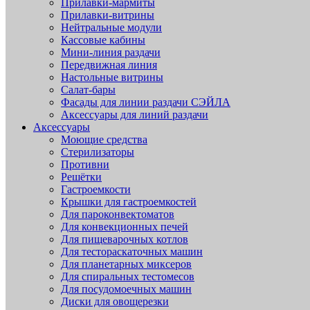
Прилавки-мармиты
Прилавки-витрины
Нейтральные модули
Кассовые кабины
Мини-линия раздачи
Передвижная линия
Настольные витрины
Салат-бары
Фасады для линии раздачи СЭЙЛА
Аксессуары для линий раздачи
Аксессуары
Моющие средства
Стерилизаторы
Противни
Решётки
Гастроемкости
Крышки для гастроемкостей
Для пароконвектоматов
Для конвекционных печей
Для пищеварочных котлов
Для тестораскаточных машин
Для планетарных миксеров
Для спиральных тестомесов
Для посудомоечных машин
Диски для овощерезки