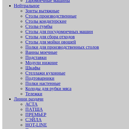
Таромоечные машины
Нейтральное
Зонты вытяжные
Столы производственные
Столы кондитерские
Столы-тумбы
Столы для посудомоечных машин
Столы для сбора отходов
Столы для мойки овощей
Полки для производственных столов
Ванны моечные
Подставки
Модули нижние
Шкафы
Стеллажи кухонные
Подтоварники
Полки настенные
Колоды для рубки мяса
Тележки
Линии раздачи
АСТА
ПАТША
ПРЕМЬЕР
СЭЙЛА
HOT-LINE