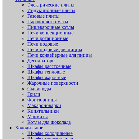
Электрические плиты
Индукционные плиты
Газовые плиты
Пароконвектоматы
Пищеварочные котлы
Печи конвекционные
Печи ротационные
Печи подовые
Печи подовые для пиццы
Печи конвейерные для пиццы
Дегидраторы
Шкафы расстоечные
Шкафы тепловые
Шкафы жарочные
Жарочные поверхности
Сковороды
Грили
Фритюрницы
Макароноварки
Кипятильники
Мармиты
Котлы для шоколада
Холодильное
Шкафы холодильные
Шкафы морозильные