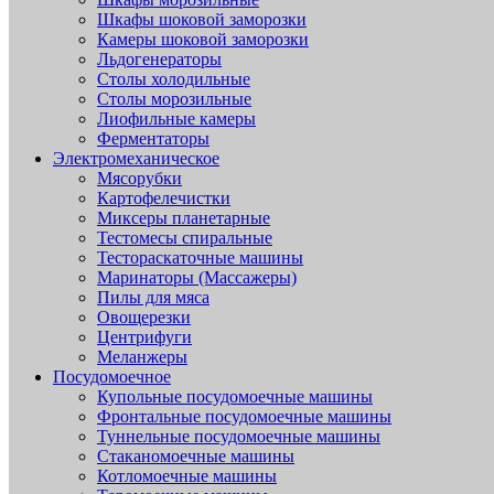
Шкафы шоковой заморозки
Камеры шоковой заморозки
Льдогенераторы
Столы холодильные
Столы морозильные
Лиофильные камеры
Ферментаторы
Электромеханическое
Мясорубки
Картофелечистки
Миксеры планетарные
Тестомесы спиральные
Тестораскаточные машины
Маринаторы (Массажеры)
Пилы для мяса
Овощерезки
Центрифуги
Меланжеры
Посудомоечное
Купольные посудомоечные машины
Фронтальные посудомоечные машины
Туннельные посудомоечные машины
Стаканомоечные машины
Котломоечные машины