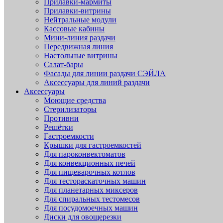
Прилавки-мармиты
Прилавки-витрины
Нейтральные модули
Кассовые кабины
Мини-линия раздачи
Передвижная линия
Настольные витрины
Салат-бары
Фасады для линии раздачи СЭЙЛА
Аксессуары для линий раздачи
Аксессуары
Моющие средства
Стерилизаторы
Противни
Решётки
Гастроемкости
Крышки для гастроемкостей
Для пароконвектоматов
Для конвекционных печей
Для пищеварочных котлов
Для тестораскаточных машин
Для планетарных миксеров
Для спиральных тестомесов
Для посудомоечных машин
Диски для овощерезки