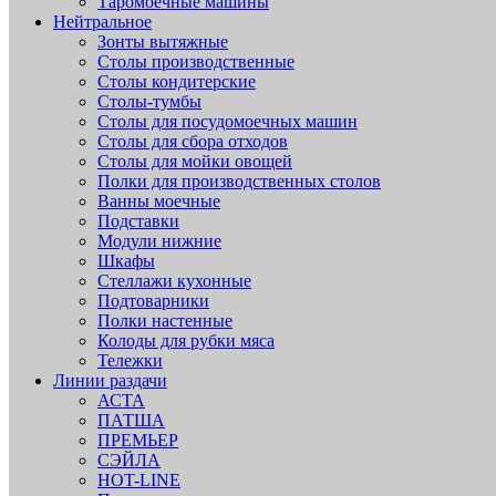
Таромоечные машины
Нейтральное
Зонты вытяжные
Столы производственные
Столы кондитерские
Столы-тумбы
Столы для посудомоечных машин
Столы для сбора отходов
Столы для мойки овощей
Полки для производственных столов
Ванны моечные
Подставки
Модули нижние
Шкафы
Стеллажи кухонные
Подтоварники
Полки настенные
Колоды для рубки мяса
Тележки
Линии раздачи
АСТА
ПАТША
ПРЕМЬЕР
СЭЙЛА
HOT-LINE