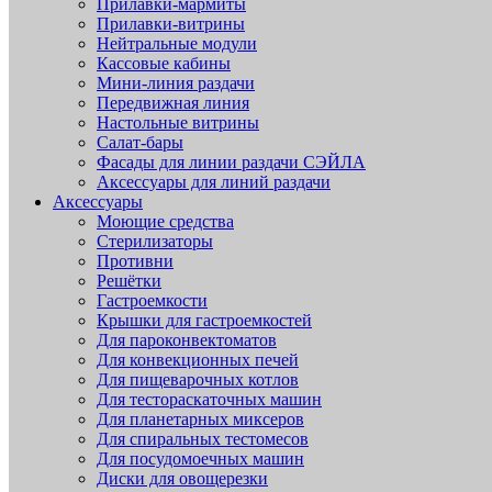
Прилавки-мармиты
Прилавки-витрины
Нейтральные модули
Кассовые кабины
Мини-линия раздачи
Передвижная линия
Настольные витрины
Салат-бары
Фасады для линии раздачи СЭЙЛА
Аксессуары для линий раздачи
Аксессуары
Моющие средства
Стерилизаторы
Противни
Решётки
Гастроемкости
Крышки для гастроемкостей
Для пароконвектоматов
Для конвекционных печей
Для пищеварочных котлов
Для тестораскаточных машин
Для планетарных миксеров
Для спиральных тестомесов
Для посудомоечных машин
Диски для овощерезки