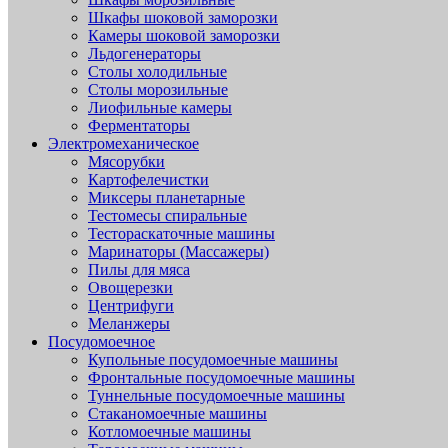
Шкафы шоковой заморозки
Камеры шоковой заморозки
Льдогенераторы
Столы холодильные
Столы морозильные
Лиофильные камеры
Ферментаторы
Электромеханическое
Мясорубки
Картофелечистки
Миксеры планетарные
Тестомесы спиральные
Тестораскаточные машины
Маринаторы (Массажеры)
Пилы для мяса
Овощерезки
Центрифуги
Меланжеры
Посудомоечное
Купольные посудомоечные машины
Фронтальные посудомоечные машины
Туннельные посудомоечные машины
Стаканомоечные машины
Котломоечные машины