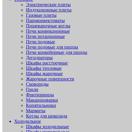
Электрические плиты
Индукционные плиты
Газовые плиты
Пароконвектоматы
Пищеварочные котлы
Печи конвекционные
Печи ротационные
Печи подовые
Печи подовые для пиццы
Печи конвейерные для пиццы
Дегидраторы
Шкафы расстоечные
Шкафы тепловые
Шкафы жарочные
Жарочные поверхности
Сковороды
Грили
Фритюрницы
Макароноварки
Кипятильники
Мармиты
Котлы для шоколада
Холодильное
Шкафы холодильные
Шкафы морозильные