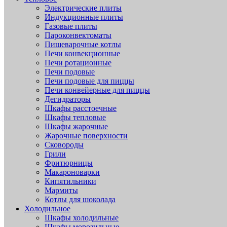
Электрические плиты
Индукционные плиты
Газовые плиты
Пароконвектоматы
Пищеварочные котлы
Печи конвекционные
Печи ротационные
Печи подовые
Печи подовые для пиццы
Печи конвейерные для пиццы
Дегидраторы
Шкафы расстоечные
Шкафы тепловые
Шкафы жарочные
Жарочные поверхности
Сковороды
Грили
Фритюрницы
Макароноварки
Кипятильники
Мармиты
Котлы для шоколада
Холодильное
Шкафы холодильные
Шкафы морозильные