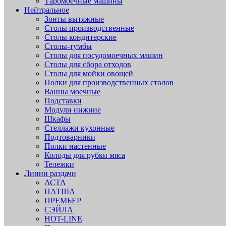
Таромоечные машины
Нейтральное
Зонты вытяжные
Столы производственные
Столы кондитерские
Столы-тумбы
Столы для посудомоечных машин
Столы для сбора отходов
Столы для мойки овощей
Полки для производственных столов
Ванны моечные
Подставки
Модули нижние
Шкафы
Стеллажи кухонные
Подтоварники
Полки настенные
Колоды для рубки мяса
Тележки
Линии раздачи
АСТА
ПАТША
ПРЕМЬЕР
СЭЙЛА
HOT-LINE