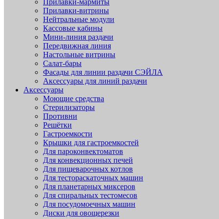
Прилавки-мармиты
Прилавки-витрины
Нейтральные модули
Кассовые кабины
Мини-линия раздачи
Передвижная линия
Настольные витрины
Салат-бары
Фасады для линии раздачи СЭЙЛА
Аксессуары для линий раздачи
Аксессуары
Моющие средства
Стерилизаторы
Противни
Решётки
Гастроемкости
Крышки для гастроемкостей
Для пароконвектоматов
Для конвекционных печей
Для пищеварочных котлов
Для тестораскаточных машин
Для планетарных миксеров
Для спиральных тестомесов
Для посудомоечных машин
Диски для овощерезки