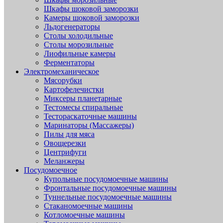
Шкафы шоковой заморозки
Камеры шоковой заморозки
Льдогенераторы
Столы холодильные
Столы морозильные
Лиофильные камеры
Ферментаторы
Электромеханическое
Мясорубки
Картофелечистки
Миксеры планетарные
Тестомесы спиральные
Тестораскаточные машины
Маринаторы (Массажеры)
Пилы для мяса
Овощерезки
Центрифуги
Меланжеры
Посудомоечное
Купольные посудомоечные машины
Фронтальные посудомоечные машины
Туннельные посудомоечные машины
Стаканомоечные машины
Котломоечные машины