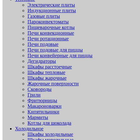
Электрические плиты
Индукционные плиты
Газовые плиты
Пароконвектоматы
Пищеварочные котлы
Печи конвекционные
Печи ротационные
Печи подовые
Печи подовые для пиццы
Печи конвейерные для пиццы
Дегидраторы
Шкафы расстоечные
Шкафы тепловые
Шкафы жарочные
Жарочные поверхности
Сковороды
Грили
Фритюрницы
Макароноварки
Кипятильники
Мармиты
Котлы для шоколада
Холодильное
Шкафы холодильные
Шкафы морозильные