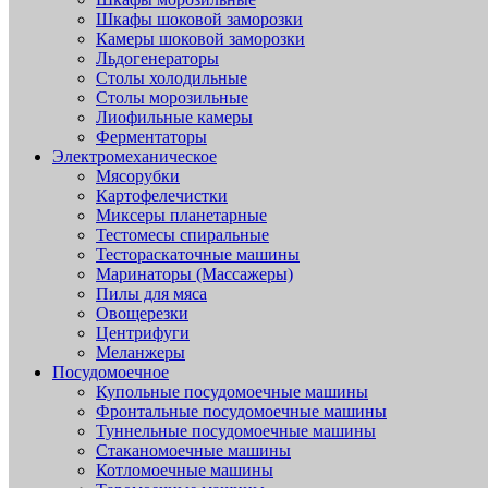
Шкафы шоковой заморозки
Камеры шоковой заморозки
Льдогенераторы
Столы холодильные
Столы морозильные
Лиофильные камеры
Ферментаторы
Электромеханическое
Мясорубки
Картофелечистки
Миксеры планетарные
Тестомесы спиральные
Тестораскаточные машины
Маринаторы (Массажеры)
Пилы для мяса
Овощерезки
Центрифуги
Меланжеры
Посудомоечное
Купольные посудомоечные машины
Фронтальные посудомоечные машины
Туннельные посудомоечные машины
Стаканомоечные машины
Котломоечные машины