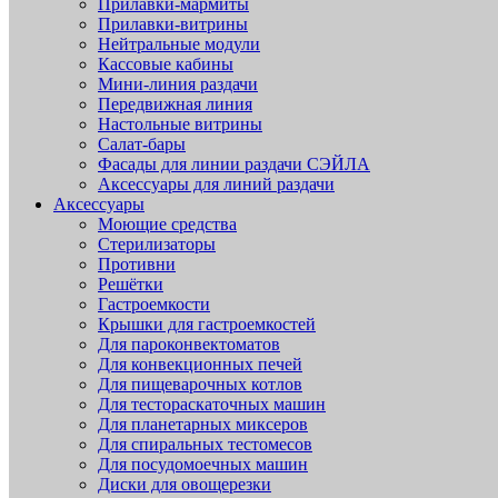
Прилавки-мармиты
Прилавки-витрины
Нейтральные модули
Кассовые кабины
Мини-линия раздачи
Передвижная линия
Настольные витрины
Салат-бары
Фасады для линии раздачи СЭЙЛА
Аксессуары для линий раздачи
Аксессуары
Моющие средства
Стерилизаторы
Противни
Решётки
Гастроемкости
Крышки для гастроемкостей
Для пароконвектоматов
Для конвекционных печей
Для пищеварочных котлов
Для тестораскаточных машин
Для планетарных миксеров
Для спиральных тестомесов
Для посудомоечных машин
Диски для овощерезки