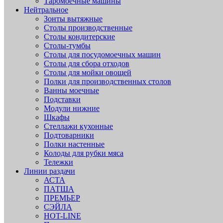
Таромоечные машины
Нейтральное
Зонты вытяжные
Столы производственные
Столы кондитерские
Столы-тумбы
Столы для посудомоечных машин
Столы для сбора отходов
Столы для мойки овощей
Полки для производственных столов
Ванны моечные
Подставки
Модули нижние
Шкафы
Стеллажи кухонные
Подтоварники
Полки настенные
Колоды для рубки мяса
Тележки
Линии раздачи
АСТА
ПАТША
ПРЕМЬЕР
СЭЙЛА
HOT-LINE