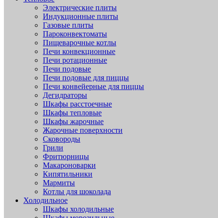
Электрические плиты
Индукционные плиты
Газовые плиты
Пароконвектоматы
Пищеварочные котлы
Печи конвекционные
Печи ротационные
Печи подовые
Печи подовые для пиццы
Печи конвейерные для пиццы
Дегидраторы
Шкафы расстоечные
Шкафы тепловые
Шкафы жарочные
Жарочные поверхности
Сковороды
Грили
Фритюрницы
Макароноварки
Кипятильники
Мармиты
Котлы для шоколада
Холодильное
Шкафы холодильные
Шкафы морозильные