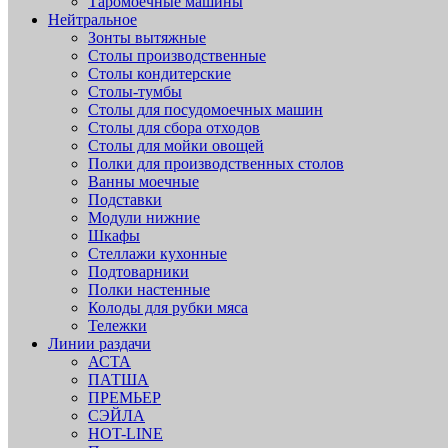
Таромоечные машины
Нейтральное
Зонты вытяжные
Столы производственные
Столы кондитерские
Столы-тумбы
Столы для посудомоечных машин
Столы для сбора отходов
Столы для мойки овощей
Полки для производственных столов
Ванны моечные
Подставки
Модули нижние
Шкафы
Стеллажи кухонные
Подтоварники
Полки настенные
Колоды для рубки мяса
Тележки
Линии раздачи
АСТА
ПАТША
ПРЕМЬЕР
СЭЙЛА
HOT-LINE