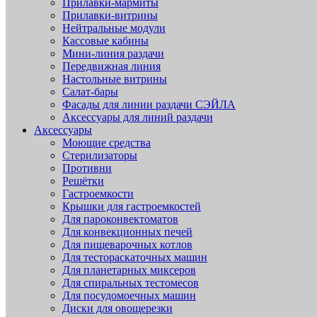
Прилавки-мармиты
Прилавки-витрины
Нейтральные модули
Кассовые кабины
Мини-линия раздачи
Передвижная линия
Настольные витрины
Салат-бары
Фасады для линии раздачи СЭЙЛА
Аксессуары для линий раздачи
Аксессуары
Моющие средства
Стерилизаторы
Противни
Решётки
Гастроемкости
Крышки для гастроемкостей
Для пароконвектоматов
Для конвекционных печей
Для пищеварочных котлов
Для тестораскаточных машин
Для планетарных миксеров
Для спиральных тестомесов
Для посудомоечных машин
Диски для овощерезки