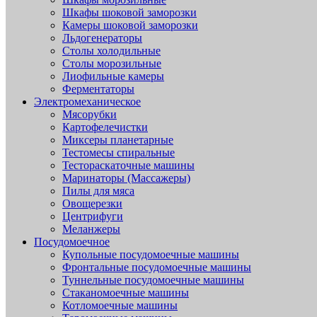
Шкафы шоковой заморозки
Камеры шоковой заморозки
Льдогенераторы
Столы холодильные
Столы морозильные
Лиофильные камеры
Ферментаторы
Электромеханическое
Мясорубки
Картофелечистки
Миксеры планетарные
Тестомесы спиральные
Тестораскаточные машины
Маринаторы (Массажеры)
Пилы для мяса
Овощерезки
Центрифуги
Меланжеры
Посудомоечное
Купольные посудомоечные машины
Фронтальные посудомоечные машины
Туннельные посудомоечные машины
Стаканомоечные машины
Котломоечные машины