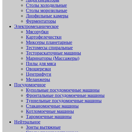
Столы холодильные
Столы морозильные
Лиофильные камеры
Ферментаторы
Электромеханическое
Мясорубки
Картофелечистки
Миксеры планетарные
Тестомесы спиральные
Тестораскаточные машины
Маринаторы (Массажеры)
Пилы для мяса
Овощерезки
Центрифуги
Меланжеры
Посудомоечное
Купольные посудомоечные машины
Фронтальные посудомоечные машины
Туннельные посудомоечные машины
Стаканомоечные машины
Котломоечные машины
Таромоечные машины
Нейтральное
Зонты вытяжные