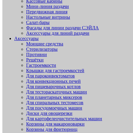
Кассовые кабины
Мини-линия раздачи
Передвижная линия
Настольные витрины
Салат-бары
Фасады для линии раздачи СЭЙЛА
Аксессуары для линий раздачи
Аксессуары
Моющие средства
Стерилизаторы
Противни
Решётки
Гастроемкости
Крышки для гастроемкостей
Для пароконвектоматов
Для конвекционных печей
Для пищеварочных котлов
Для тестораскаточных машин
Для планетарных миксеров
Для спиральных тестомесов
Для посудомоечных машин
Диски для овощерезки
Для картофелеочистительных машин
Корзины для макароноварки
Корзины для фритюрниц