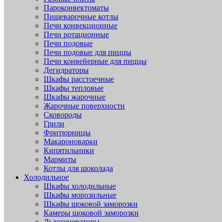
Пароконвектоматы
Пищеварочные котлы
Печи конвекционные
Печи ротационные
Печи подовые
Печи подовые для пиццы
Печи конвейерные для пиццы
Дегидраторы
Шкафы расстоечные
Шкафы тепловые
Шкафы жарочные
Жарочные поверхности
Сковороды
Грили
Фритюрницы
Макароноварки
Кипятильники
Мармиты
Котлы для шоколада
Холодильное
Шкафы холодильные
Шкафы морозильные
Шкафы шоковой заморозки
Камеры шоковой заморозки
Льдогенераторы