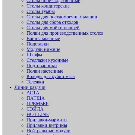
Столы производственные
Столы кондитерские
Столы-тумбы
Столы для посудомоечных машин
Столы для сбора отходов
Столы для мойки овощей
Полки для производственных столов
Ванны моечные
Подставки
Модули нижние
Шкафы
Стеллажи кухонные
Подтоварники
Полки настенные
Колоды для рубки мяса
Тележки
Линии раздачи
АСТА
ПАТША
ПРЕМЬЕР
СЭЙЛА
HOT-LINE
Прилавки-мармиты
Прилавки-витрины
Нейтральные модули